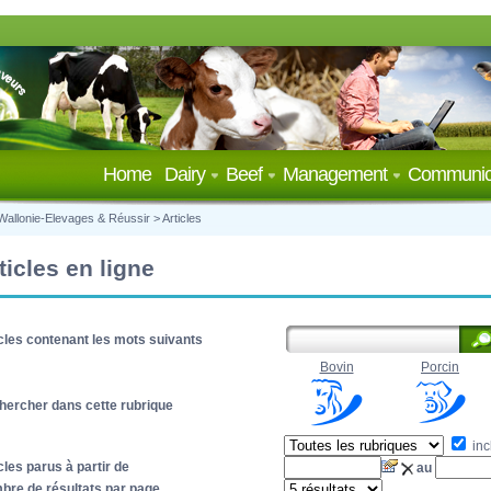
Home
Dairy
Beef
Management
Communic
Wallonie-Elevages & Réussir
>
Articles
ticles en ligne
cles contenant les mots suivants
Bovin
Porcin
hercher dans cette rubrique
inc
cles parus à partir de
au
bre de résultats par page