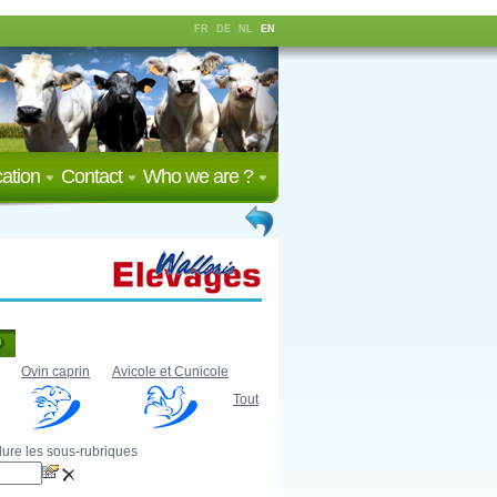
FR
DE
NL
EN
ation
Contact
Who we are ?
Ovin caprin
Avicole et Cunicole
Tout
lure les sous-rubriques