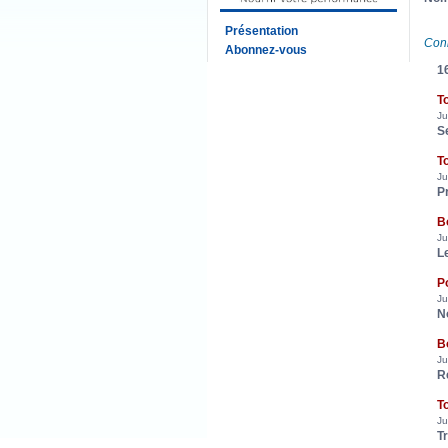
Présentation
Con
Abonnez-vous
16
T
J
S
T
J
P
B
J
L
P
J
N
B
J
R
T
J
T