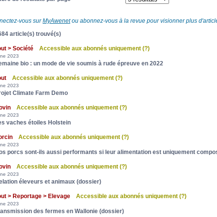
nectez-vous sur
MyAwenet
ou abonnez-vous à la revue pour visionner plus d'article
84 article(s) trouvé(s)
out > Société
Accessible aux abonnés uniquement
(?)
une 2023
emaine bio : un mode de vie soumis à rude épreuve en 2022
out
Accessible aux abonnés uniquement
(?)
une 2023
rojet Climate Farm Demo
ovin
Accessible aux abonnés uniquement
(?)
une 2023
es vaches étoiles Holstein
orcin
Accessible aux abonnés uniquement
(?)
une 2023
os porcs sont-ils aussi performants si leur alimentation est uniquement compo
ovin
Accessible aux abonnés uniquement
(?)
une 2023
elation éleveurs et animaux (dossier)
out > Reportage > Elevage
Accessible aux abonnés uniquement
(?)
une 2023
ransmission des fermes en Wallonie (dossier)