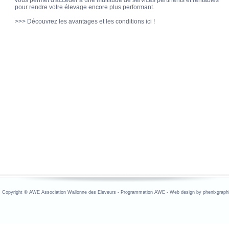
vous permet d'accéder à une multitude de services pertinents et rentables
pour rendre votre élevage encore plus performant.
>>> Découvrez les avantages et les conditions ici !
opyright © AWE Association Wallonne des Eleveurs - Programmation AWE - Web design by phenixgraphi