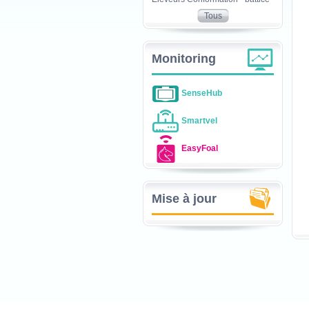
Tous
Monitoring
SenseHub
Smartvel
EasyFoal
Mise à jour
C