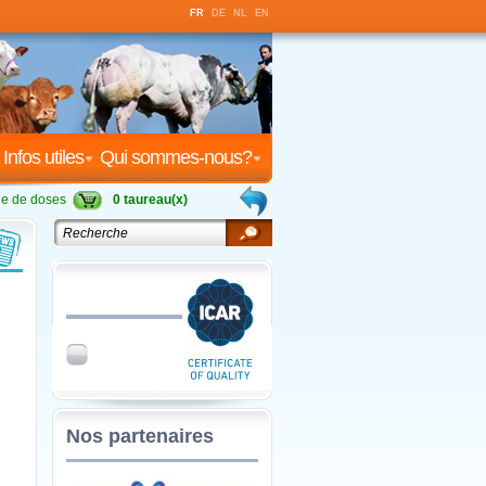
FR
DE
NL
EN
Infos utiles
Qui sommes-nous?
 de doses
0 taureau(x)
Nos partenaires