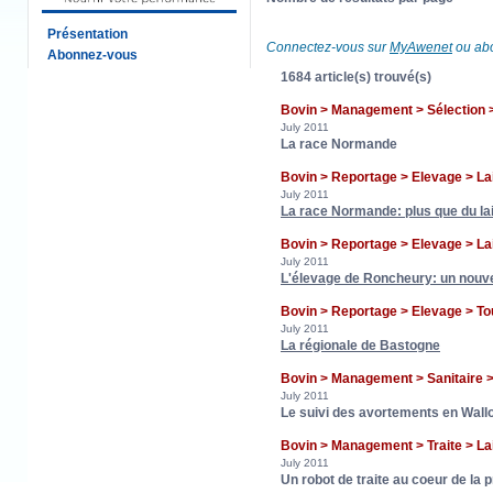
Présentation
Connectez-vous sur
MyAwenet
ou abo
Abonnez-vous
1684 article(s) trouvé(s)
Bovin > Management > Sélection
July 2011
La race Normande
Bovin > Reportage > Elevage > La
July 2011
La race Normande: plus que du lai
Bovin > Reportage > Elevage > La
July 2011
L'élevage de Roncheury: un nouve
Bovin > Reportage > Elevage > To
July 2011
La régionale de Bastogne
Bovin > Management > Sanitaire
July 2011
Le suivi des avortements en Wall
Bovin > Management > Traite > L
July 2011
Un robot de traite au coeur de la p