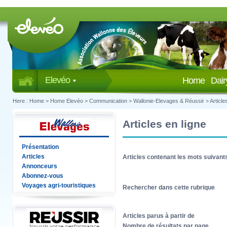
Elevéo
Home
Dai
Here :
Home
>
Home Elevéo
>
Communication
>
Wallonie-Elevages & Réussir
>
Article
Articles en ligne
Présentation
Articles
Articles contenant les mots suivant
Annonceurs
Abonnez-vous
Voyages agri-touristiques
Rechercher dans cette rubrique
Articles parus à partir de
Nombre de résultats par page