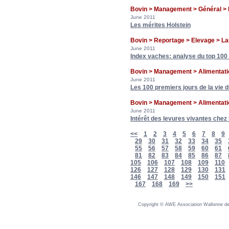
Bovin > Management > Général > 
June 2011
Les mérites Holstein
Bovin > Reportage > Elevage > La
June 2011
Index vaches: analyse du top 100 
Bovin > Management > Alimentati
June 2011
Les 100 premiers jours de la vie 
Bovin > Management > Alimentati
June 2011
Intérêt des levures vivantes chez
<<
1
2
3
4
5
6
7
8
9
29
30
31
32
33
34
35
55
56
57
58
59
60
61
81
82
83
84
85
86
87
105
106
107
108
109
110
126
127
128
129
130
131
146
147
148
149
150
151
167
168
169
>>
Copyright © AWE Association Wallonne des