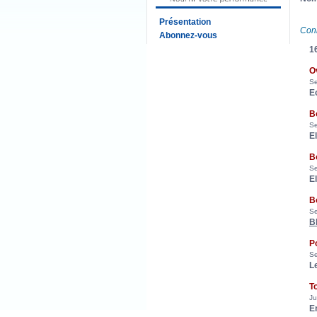
Présentation
Con
Abonnez-vous
16
O
S
E
B
S
E
B
S
E
B
S
B
P
S
L
T
Ju
E