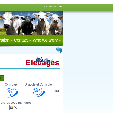
FR
DE
NL
EN
ation
Contact
Who we are ?
Ovin caprin
Avicole et Cunicole
Tout
lure les sous-rubriques