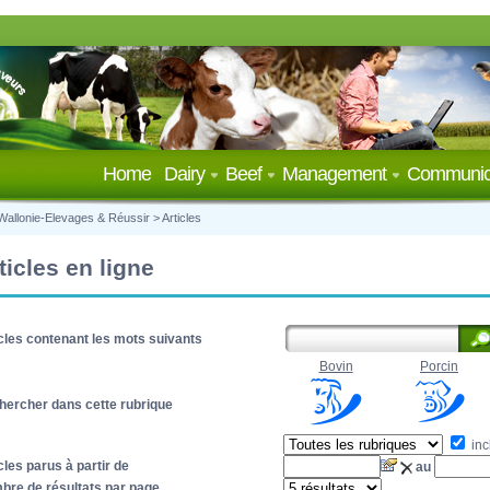
Home
Dairy
Beef
Management
Communic
Wallonie-Elevages & Réussir
>
Articles
ticles en ligne
cles contenant les mots suivants
Bovin
Porcin
hercher dans cette rubrique
inc
cles parus à partir de
au
bre de résultats par page