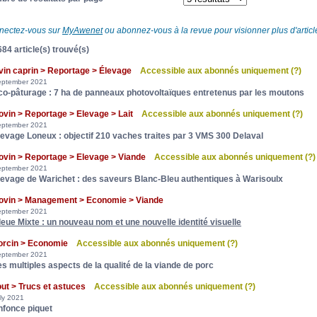
nectez-vous sur
MyAwenet
ou abonnez-vous à la revue pour visionner plus d'article
84 article(s) trouvé(s)
vin caprin > Reportage > Élevage
Accessible aux abonnés uniquement
(?)
eptember 2021
co-pâturage : 7 ha de panneaux photovoltaïques entretenus par les moutons
ovin > Reportage > Elevage > Lait
Accessible aux abonnés uniquement
(?)
eptember 2021
levage Loneux : objectif 210 vaches traites par 3 VMS 300 Delaval
ovin > Reportage > Elevage > Viande
Accessible aux abonnés uniquement
(?)
eptember 2021
levage de Warichet : des saveurs Blanc-Bleu authentiques à Warisoulx
ovin > Management > Economie > Viande
eptember 2021
leue Mixte : un nouveau nom et une nouvelle identité visuelle
orcin > Economie
Accessible aux abonnés uniquement
(?)
eptember 2021
es multiples aspects de la qualité de la viande de porc
out > Trucs et astuces
Accessible aux abonnés uniquement
(?)
ly 2021
nfonce piquet