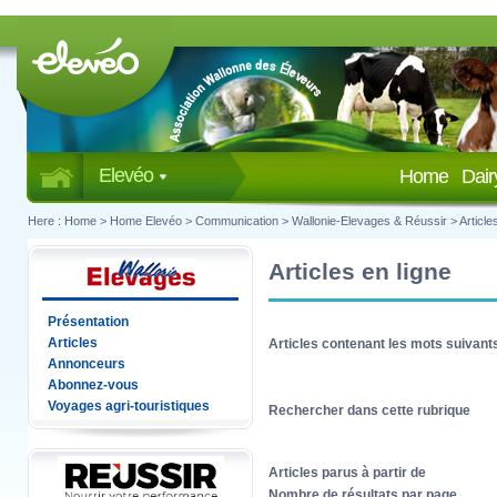
Elevéo
Home
Dai
Here :
Home
>
Home Elevéo
>
Communication
>
Wallonie-Elevages & Réussir
>
Article
Articles en ligne
Présentation
Articles
Articles contenant les mots suivant
Annonceurs
Abonnez-vous
Voyages agri-touristiques
Rechercher dans cette rubrique
Articles parus à partir de
Nombre de résultats par page