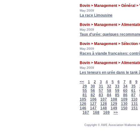
Bovin > Management > Général > 
May 2009
La race Limousine
Bovin > Management > Alimentatio
May 2009
Taux d'urée: quelques recomman
Bovin > Management > Sélection 
May 2009
Races à viande françaises: contr
Bovin > Management > Alimentatio
May 2009
Les teneurs en urée dans le tank à
<<
1
2
3
4
5
6
7
8
9
29
30
31
32
33
34
35
55
56
57
58
59
60
61
81
82
83
84
85
86
87
105
106
107
108
109
110
126
127
128
129
130
131
146
147
148
149
150
151
167
168
169
>>
Copyright © AWE Association Wallonne des