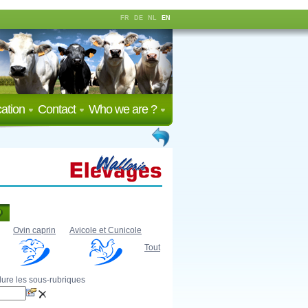
FR
DE
NL
EN
ation
Contact
Who we are ?
Ovin caprin
Avicole et Cunicole
Tout
lure les sous-rubriques