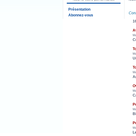
Présentation
Con
Abonnez-vous
16
A
Ma
C
T
Ma
U
T
Ma
A
O
Ma
Ca
P
Ma
B
P
Ma
Le