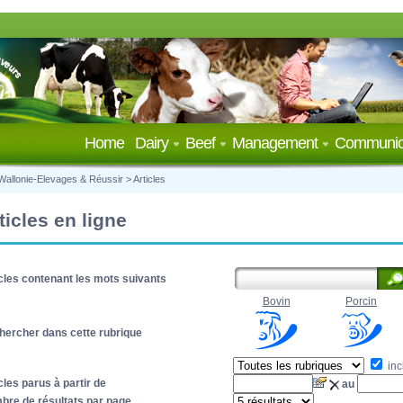
Home
Dairy
Beef
Management
Communic
Wallonie-Elevages & Réussir
>
Articles
ticles en ligne
cles contenant les mots suivants
Bovin
Porcin
hercher dans cette rubrique
inc
cles parus à partir de
au
bre de résultats par page