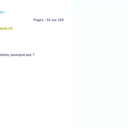
s !
Pages : 52 sur 169
ement
(?)
tation, pourquoi pas ?