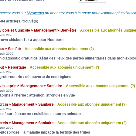
nectez-vous sur
MyAwenet
ou abonnez-vous à la revue pour visionner plus d'article
84 article(s) trouvé(s)
vicole et Cunicole > Management > Bien-être
Accessible aux abonnés uniqu
rch 2020
rown chicken 1er à adopter Nestborn
out > Société
Accessible aux abonnés uniquement
(?)
rch 2020
n diagnostic gratuit de l¿état des lieux des pertes alimentaires dans mon exploi
out > Reportage
Accessible aux abonnés uniquement
(?)
rch 2020
groforesterie : découverte de nos régions
vin caprin > Management > Sanitaire
Accessible aux abonnés uniquement
(?)
rch 2020
prins à l'herbe : attention, strongles en vue
orcin > Management > Sanitaire
Accessible aux abonnés uniquement
(?)
rch 2020
iosécurité externe : nuisibles et autres animaux
orcin > Management > Sanitaire
Accessible aux abonnés uniquement
(?)
rch 2020
ptospirose : la maladie impacte la fertilité des truies