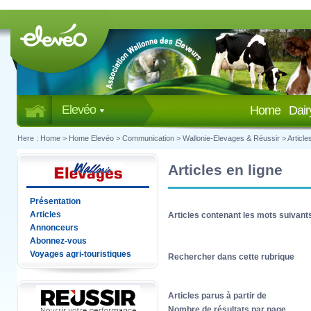
Elevéo
Home
Dai
Here :
Home
>
Home Elevéo
>
Communication
>
Wallonie-Elevages & Réussir
>
Article
Articles en ligne
Présentation
Articles
Articles contenant les mots suivant
Annonceurs
Abonnez-vous
Voyages agri-touristiques
Rechercher dans cette rubrique
Articles parus à partir de
Nombre de résultats par page