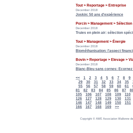
Tout > Reportage > Entreprise
December 2018
Joskin: 50 ans d'expérience
Porcin > Management > Sélecti
December 2018
Truies en plein air: sélection spéc
Tout > Management > Énergie
December 2018
Biométhanisation: l'aspect financi
Bovin > Reportage > Elevage > Vi
December 2018
Blanc-Bleu sans cornes: Ecornez
<<
1
2
3
4
5
6
7
8
9
29
30
31
32
33
34
35
55
56
57
58
59
60
61
81
82
83
84
85
86
87
8
105
106
107
108
109
110
126
127
128
129
130
131
146
147
148
149
150
151
166
167
168
169
>>
Copyright © AWE Association Wallonne des