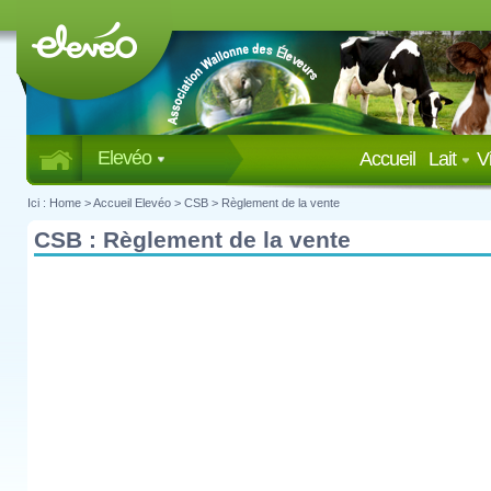
Elevéo
Accueil
Lait
V
Ici :
Home
>
Accueil Elevéo
> CSB > Règlement de la vente
CSB : Règlement de la vente