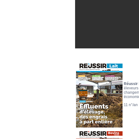
Réussir 
éleveurs 
changeme
économiq
11 n°/an