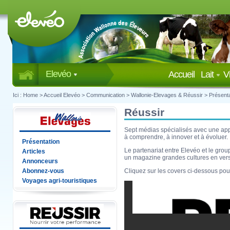
Elevéo
Accueil
Lait
V
Ici :
Home
>
Accueil Elevéo
>
Communication
>
Wallonie-Elevages & Réussir
>
Présenta
Réussir
Sept médias spécialisés avec une app
à comprendre, à innover et à évoluer.
Présentation
Le partenariat entre Elevéo et le gro
Articles
un magazine grandes cultures en vers
Annonceurs
Abonnez-vous
Cliquez sur les covers ci-dessous pour
Voyages agri-touristiques