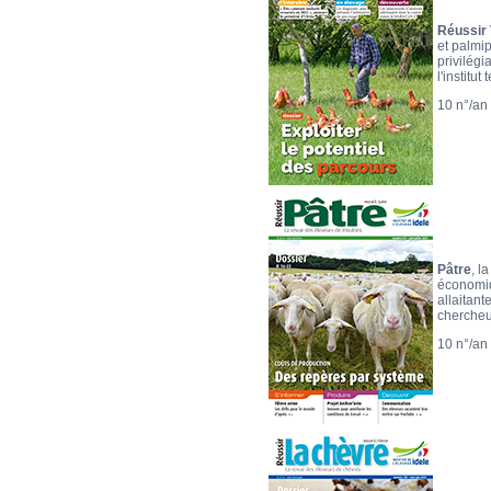
Réussir 
et palmi
privilégi
l'institu
10 n°/an
Pâtre
, l
économiq
allaitant
chercheu
10 n°/an