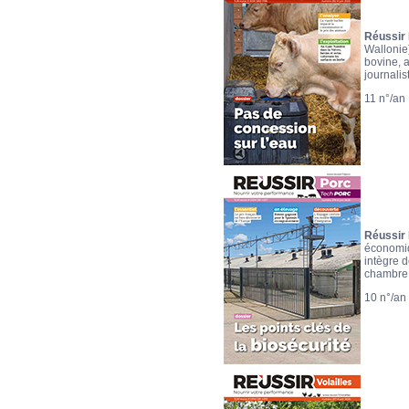
Réussir
Wallonie)
bovine, a
journalis
11 n°/an
Réussir
économiqu
intègre d
chambre 
10 n°/an