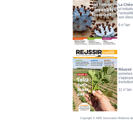
La Chèv
et initia
l'actuali
son élev
6 n°/an
Réussir 
pommes de
s'appuya
évolutio
11 n°/an
Copyright © AWE Association Wallonne des