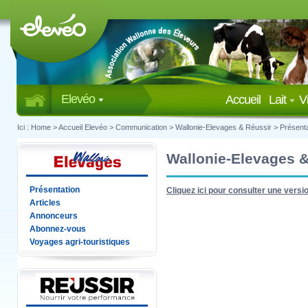
Elevéo
Accueil
Lait
V
Ici :
Home
>
Accueil Elevéo
>
Communication
>
Wallonie-Elevages & Réussir
>
Présenta
Wallonie-Elevages 
Présentation
Cliquez ici pour consulter une vers
Articles
Annonceurs
Abonnez-vous
Voyages agri-touristiques