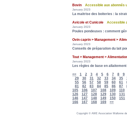
Bovin
Accessible aux abonnés
January 2023
La maitrise des boiteries : la str
Avicole et Cunicole
Accessible 
January 2023
Poules pondeuses : comment gérer
Ovin caprin > Management > Ali
January 2023
Conseils de préparation du lait p
Tout > Management > Alimentat
January 2023
Les règles de base en allaitement a
<<
1
2
3
4
5
6
7
8
9
29
30
31
32
33
34
35
55
56
57
58
59
60
61
81
82
83
84
85
86
87
105
106
107
108
109
110
126
127
128
129
130
131
146
147
148
149
150
151
166
167
168
169
>>
Copyright © AWE Association Wallonne des