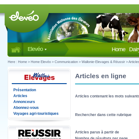
Elevéo
Home
Dai
Here :
Home
>
Home Elevéo
>
Communication
>
Wallonie-Elevages & Réussir
>
Article
Articles en ligne
Présentation
Articles
Articles contenant les mots suivant
Annonceurs
Abonnez-vous
Voyages agri-touristiques
Rechercher dans cette rubrique
Articles parus à partir de
Nombre de résultats par page