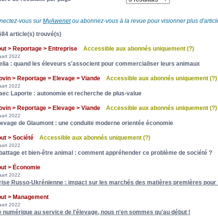
nectez-vous sur
MyAwenet
ou abonnez-vous à la revue pour visionner plus d'article
84 article(s) trouvé(s)
out > Reportage > Entreprise
Accessible aux abonnés uniquement
(?)
art 2022
elia : quand les éleveurs s'associent pour commercialiser leurs animaux
ovin > Reportage > Elevage > Viande
Accessible aux abonnés uniquement
(?)
art 2022
aec Laporte : autonomie et recherche de plus-value
ovin > Reportage > Elevage > Viande
Accessible aux abonnés uniquement
(?)
art 2022
levage de Glaumont : une conduite moderne orientée économie
out > Société
Accessible aux abonnés uniquement
(?)
art 2022
battage et bien-être animal : comment appréhender ce problème de société ?
out > Économie
art 2022
rise Russo-Ukrénienne : impact sur les marchés des matières premières pour l
out > Management
art 2022
e numérique au service de l'élevage, nous n'en sommes qu'au début !