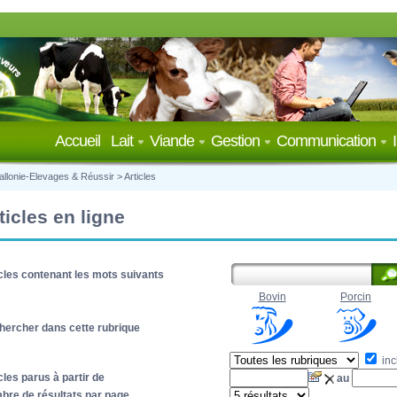
Accueil
Lait
Viande
Gestion
Communication
llonie-Elevages & Réussir
>
Articles
ticles en ligne
cles contenant les mots suivants
Bovin
Porcin
hercher dans cette rubrique
inc
cles parus à partir de
au
bre de résultats par page