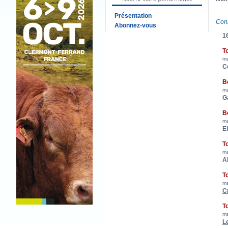
Présentation
Con
Abonnez-vous
16
T
ma
C
B
ma
G
B
ma
E
T
ma
A
T
ma
C
T
ma
L