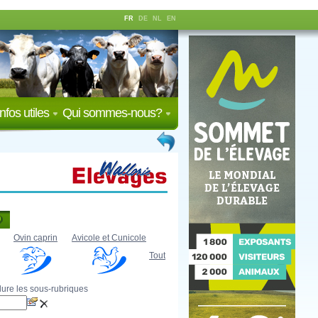
FR
DE
NL
EN
Infos utiles
Qui sommes-nous?
Ovin caprin
Avicole et Cunicole
Tout
lure les sous-rubriques