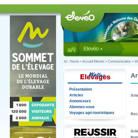
Elevéo
Ici :
Home
>
Accueil Elevéo
>
Communication
>
Wa
Ar
Présentation
Articles
Arti
Annonceurs
Abonnez-vous
Voyages agri-touristiques
Rec
Arti
Nom