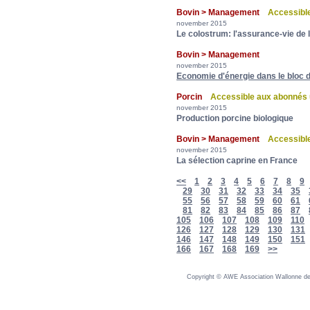
Bovin > Management
Accessibl
november 2015
Le colostrum: l'assurance-vie de 
Bovin > Management
november 2015
Economie d'énergie dans le bloc d
Porcin
Accessible aux abonnés
november 2015
Production porcine biologique
Bovin > Management
Accessibl
november 2015
La sélection caprine en France
<<
1
2
3
4
5
6
7
8
9
29
30
31
32
33
34
35
55
56
57
58
59
60
61
81
82
83
84
85
86
87
105
106
107
108
109
110
126
127
128
129
130
131
146
147
148
149
150
151
166
167
168
169
>>
Copyright © AWE Association Wallonne des