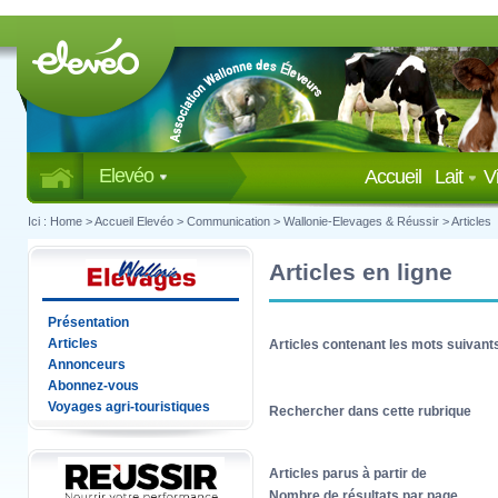
Elevéo
Accueil
Lait
V
Ici :
Home
>
Accueil Elevéo
>
Communication
>
Wallonie-Elevages & Réussir
>
Articles
Articles en ligne
Présentation
Articles
Articles contenant les mots suivant
Annonceurs
Abonnez-vous
Voyages agri-touristiques
Rechercher dans cette rubrique
Articles parus à partir de
Nombre de résultats par page