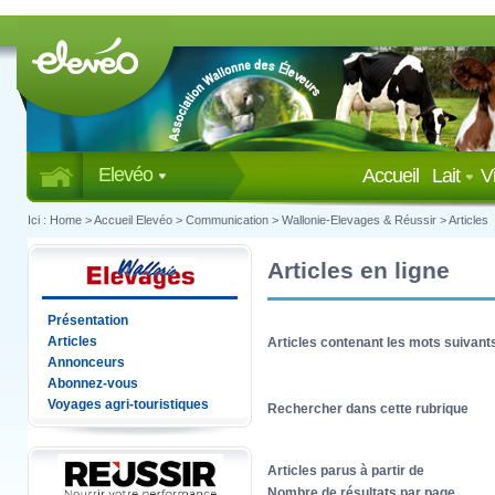
Elevéo
Accueil
Lait
V
Ici :
Home
>
Accueil Elevéo
>
Communication
>
Wallonie-Elevages & Réussir
>
Articles
Articles en ligne
Présentation
Articles
Articles contenant les mots suivant
Annonceurs
Abonnez-vous
Voyages agri-touristiques
Rechercher dans cette rubrique
Articles parus à partir de
Nombre de résultats par page