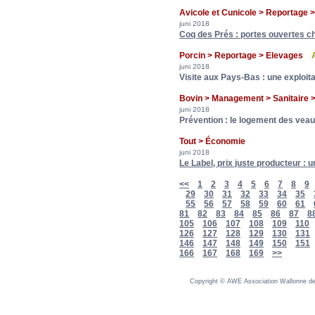
Avicole et Cunicole > Reportage 
juni 2018
Coq des Prés : portes ouvertes c
Porcin > Reportage > Elevages
juni 2018
Visite aux Pays-Bas : une exploita
Bovin > Management > Sanitaire
juni 2018
Prévention : le logement des vea
Tout > Économie
juni 2018
Le Label, prix juste producteur : u
<<
1
2
3
4
5
6
7
8
9
29
30
31
32
33
34
35
55
56
57
58
59
60
61
81
82
83
84
85
86
87
8
105
106
107
108
109
110
126
127
128
129
130
131
146
147
148
149
150
151
166
167
168
169
>>
Copyright © AWE Association Wallonne des