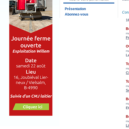
Présentation
Con
Abonnez-vous
16
B
ma
F
O
ma
L
T
ma
Ci
T
ma
S
B
ma
Et
B
ma
L