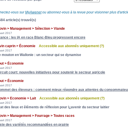
nectez-vous sur
MyAwenet
ou abonnez-vous à la revue pour visionner plus d'article
84 article(s) trouvé(s)
ovin > Management > Sélection > Viande
art 2017
rance : les IA en race Blanc-Bleu progressent encore
vin caprin > Économie
Accessible aux abonnés uniquement
(?)
art 2017
e mouton en Wallonie : un secteur qui se dynamise
out > Économie
art 2017
rcuit court: nouvelles initiatives pour soutenir le secteur agricole
out > Économie
art 2017
ommet des éleveurs : comment mieux répondre aux attentes du consommateu
ovin > Economie > Lait
Accessible aux abonnés uniquement
(?)
art 2017
at des lieux et éléments de réflexion pour l¿avenir du secteur laitier
ovin > Management > Fourrage > Toutes races
art 2017
iste des variétés recommandées en prairie