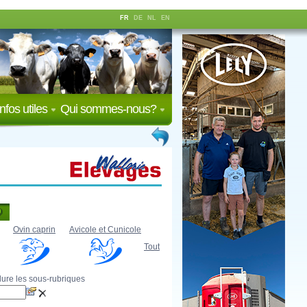
FR
DE
NL
EN
Infos utiles
Qui sommes-nous?
Ovin caprin
Avicole et Cunicole
Tout
lure les sous-rubriques