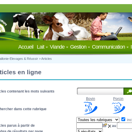
Accueil
Lait
Viande
Gestion
Communication
llonie-Elevages & Réussir
>
Articles
ticles en ligne
cles contenant les mots suivants
Bovin
Porcin
hercher dans cette rubrique
inc
cles parus à partir de
au
bre de résultats par page