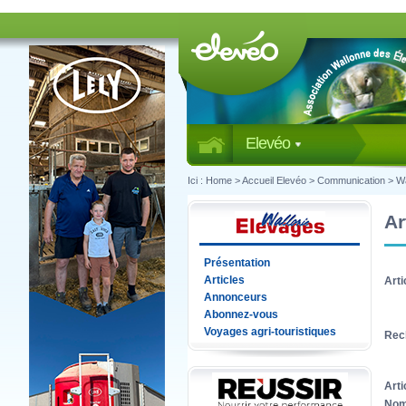
Elevéo
Ici :
Home
>
Accueil Elevéo
>
Communication
>
Wa
Ar
Présentation
Articles
Arti
Annonceurs
Abonnez-vous
Voyages agri-touristiques
Rec
Arti
Nom