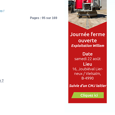
s !
Pages : 95 sur 169
r ?