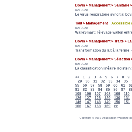
Bovin > Management > Sanitaire
mei 2020
Le virus respiratoire syncitial bo
Tout > Management
Accessible
mei 2020
WalleSmart: l'élevage wallon entr
Bovin > Management > Traite > L
mei 2020
Transformation du lait à la ferme: 
Bovin > Management > Sélection
mei 2020
La classification linéaire Holstei
<<
1
2
3
4
5
6
7
8
9
29
30
31
32
33
34
35
55
56
57
58
59
60
61
6
81
82
83
84
85
86
87
8
105
106
107
108
109
110
126
127
128
129
130
131
146
147
148
149
150
151
166
167
168
169
>>
Copyright © AWE Association Wallonne des