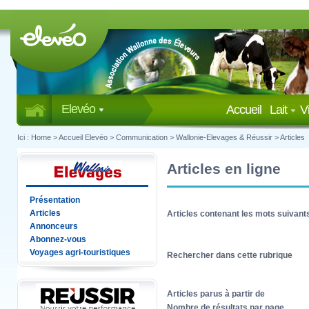
Elevéo
Accueil
Lait
V
Ici :
Home
>
Accueil Elevéo
>
Communication
>
Wallonie-Elevages & Réussir
>
Articles
Articles en ligne
Présentation
Articles
Articles contenant les mots suivant
Annonceurs
Abonnez-vous
Voyages agri-touristiques
Rechercher dans cette rubrique
Articles parus à partir de
Nombre de résultats par page