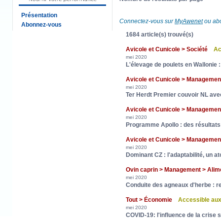
Présentation
Connectez-vous sur
MyAwenet
ou abo
Abonnez-vous
1684 article(s) trouvé(s)
Avicole et Cunicole > Société
Ac
mei 2020
L'élevage de poulets en Wallonie
Avicole et Cunicole > Manageme
mei 2020
Ter Herdt Premier couvoir NL ave
Avicole et Cunicole > Manageme
mei 2020
Programme Apollo : des résultat
Avicole et Cunicole > Manageme
mei 2020
Dominant CZ : l'adaptabilité, un a
Ovin caprin > Management > Ali
mei 2020
Conduite des agneaux d'herbe : 
Tout > Économie
Accessible au
mei 2020
COVID-19: l'influence de la crise s