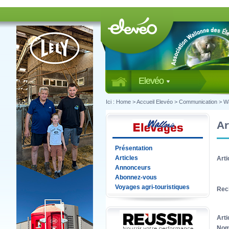
Elevéo
Ici :
Home
>
Accueil Elevéo
>
Communication
>
Wa
Ar
Présentation
Articles
Arti
Annonceurs
Abonnez-vous
Voyages agri-touristiques
Rec
Arti
Nom