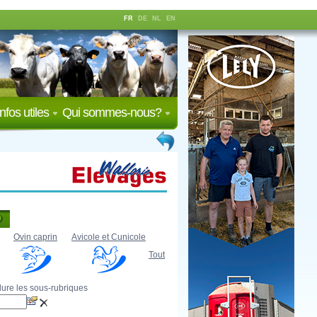
FR
DE
NL
EN
Infos utiles
Qui sommes-nous?
Ovin caprin
Avicole et Cunicole
Tout
lure les sous-rubriques