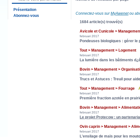
Présentation
Connectez-vous sur
MyAwenet
ou abo
Abonnez-vous
1684 article(s) trouvé(s)
Avicole et Cunicole > Managemen
februari 2017
Pondeuses biologiques : gérer le 
Tout > Management > Logement
februari 2017
La lumière dans les bâtiments d¿
Bovin > Management > Organisat
februari 2017
Trucs et Astuces : Treuil pour ai
Tout > Management > Fourrage
februari 2017
Première fraction azotée en prairie
Bovin > Management > Alimentatio
februari 2017
Le projet Protecow : un partenariat
Ovin caprin > Management > Ali
februari 2017
L'ensilage de maïs pour les mout