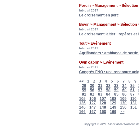
Porcin > Management > Sélecti
februari 2017
Le croisement en porc
Bovin > Management > Sélection
februari 2017
Le croisement laitier : repères e
Tout > Evénement
februari 2017
Agriflanders : ambiance de sortie
Ovin caprin > Evénement
februari 2017
Congrès FNO : une rencontre unique
<<
1
2
3
4
5
6
7
8
9
29
30
31
32
33
34
35
55
56
57
58
59
60
61
81
82
83
84
85
86
87
105
106
107
108
109
110
126
127
128
129
130
131
146
147
148
149
150
151
166
167
168
169
>>
Copyright © AWE Association Wallonne des