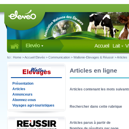
Elevéo
Accueil
Lait
V
Ici :
Home
>
Accueil Elevéo
>
Communication
>
Wallonie-Elevages & Réussir
>
Articles
Articles en ligne
Présentation
Articles
Articles contenant les mots suivant
Annonceurs
Abonnez-vous
Voyages agri-touristiques
Rechercher dans cette rubrique
Articles parus à partir de
Nombre de résultats par page