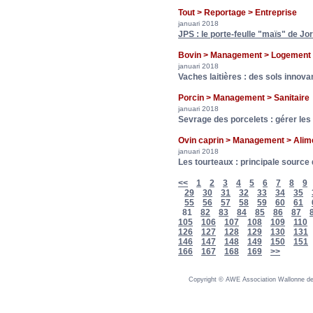
Tout > Reportage > Entreprise
januari 2018
JPS : le porte-feulle "maïs" de Jo
Bovin > Management > Logement
januari 2018
Vaches laitières : des sols innova
Porcin > Management > Sanitai
januari 2018
Sevrage des porcelets : gérer les
Ovin caprin > Management > Ali
januari 2018
Les tourteaux : principale source
<<
1
2
3
4
5
6
7
8
9
29
30
31
32
33
34
35
55
56
57
58
59
60
61
81
82
83
84
85
86
87
105
106
107
108
109
110
126
127
128
129
130
131
146
147
148
149
150
151
166
167
168
169
>>
Copyright © AWE Association Wallonne des