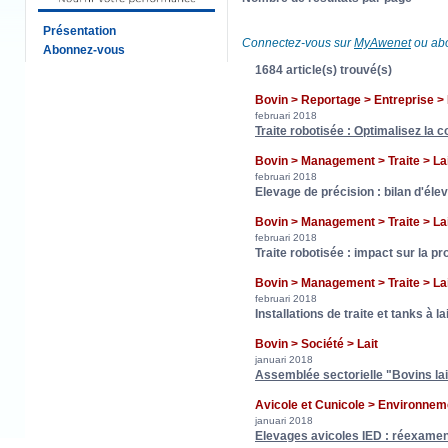
Présentation
Connectez-vous sur
MyAwenet
ou abo
Abonnez-vous
1684 article(s) trouvé(s)
Bovin > Reportage > Entreprise > 
februari 2018
Traite robotisée : Optimalisez la c
Bovin > Management > Traite > L
februari 2018
Elevage de précision : bilan d'élev
Bovin > Management > Traite > L
februari 2018
Traite robotisée : impact sur la pro
Bovin > Management > Traite > L
februari 2018
Installations de traite et tanks à la
Bovin > Société > Lait
januari 2018
Assemblée sectorielle "Bovins lait
Avicole et Cunicole > Environnem
januari 2018
Elevages avicoles IED : réexame