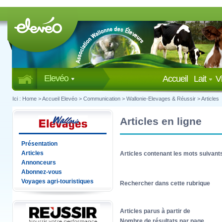
Elevéo
Accueil
Lait
V
Ici :
Home
>
Accueil Elevéo
>
Communication
>
Wallonie-Elevages & Réussir
>
Articles
Articles en ligne
Présentation
Articles
Articles contenant les mots suivant
Annonceurs
Abonnez-vous
Voyages agri-touristiques
Rechercher dans cette rubrique
Articles parus à partir de
Nombre de résultats par page