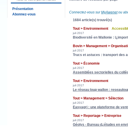
Présentation
Connectez-vous sur
MyAwenet
ou abo
Abonnez-vous
1684 article(s) trouvé(s)
Tout > Environnement
Accessib
juli 2017
Biodiversité en Wallonie : l¿impor
Bovin > Management > Organisat
juli 2017
Trucs et astuces : transport des
Tout > Économie
juli 2017
Assemblées sectorielles du collè
Tout > Environnement
juli 2017
Le réseau loup wallon : reseaulou
Tout > Management > Sélection
juli 2017
Easyagri : une plateforme de ven
Tout > Reportage > Entreprise
juli 2017
Géolys - Bureau d¿études en envi