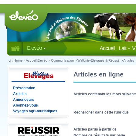
Elevéo
Accueil
Lait
V
Ici :
Home
>
Accueil Elevéo
>
Communication
>
Wallonie-Elevages & Réussir
>
Articles
Articles en ligne
Présentation
Articles
Articles contenant les mots suivant
Annonceurs
Abonnez-vous
Voyages agri-touristiques
Rechercher dans cette rubrique
Articles parus à partir de
Nombre de résultats par page