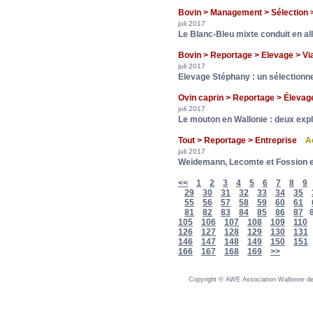
Bovin > Management > Sélection
juli 2017
Le Blanc-Bleu mixte conduit en all
Bovin > Reportage > Elevage > 
juli 2017
Elevage Stéphany : un sélectionn
Ovin caprin > Reportage > Élev
juli 2017
Le mouton en Wallonie : deux expl
Tout > Reportage > Entreprise
A
juli 2017
Weidemann, Lecomte et Fossion et
<<
1
2
3
4
5
6
7
8
9
29
30
31
32
33
34
35
55
56
57
58
59
60
61
81
82
83
84
85
86
87
105
106
107
108
109
110
126
127
128
129
130
131
146
147
148
149
150
151
166
167
168
169
>>
Copyright © AWE Association Wallonne des