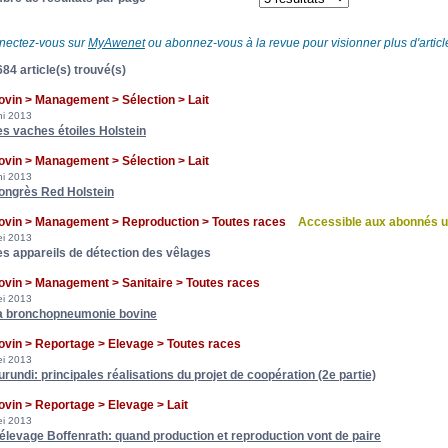
nectez-vous sur
MyAwenet
ou abonnez-vous à la revue pour visionner plus d'article
84 article(s) trouvé(s)
ovin > Management > Sélection > Lait
ni 2013
es vaches étoiles Holstein
ovin > Management > Sélection > Lait
ni 2013
ongrès Red Holstein
ovin > Management > Reproduction > Toutes races
Accessible aux abonnés 
i 2013
es appareils de détection des vêlages
ovin > Management > Sanitaire > Toutes races
i 2013
a bronchopneumonie bovine
ovin > Reportage > Elevage > Toutes races
i 2013
urundi: principales réalisations du projet de coopération (2e partie)
ovin > Reportage > Elevage > Lait
i 2013
'élevage Boffenrath: quand production et reproduction vont de paire