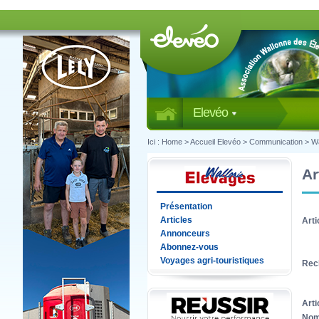
Elevéo
Ici :
Home
>
Accueil Elevéo
>
Communication
>
Wa
Ar
Présentation
Articles
Arti
Annonceurs
Abonnez-vous
Voyages agri-touristiques
Rec
Arti
Nom