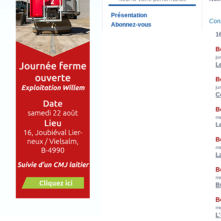
Présentation
Con
Abonnez-vous
16
B
ju
L
B
ju
C
B
me
L
B
me
L
B
me
B
B
me
L