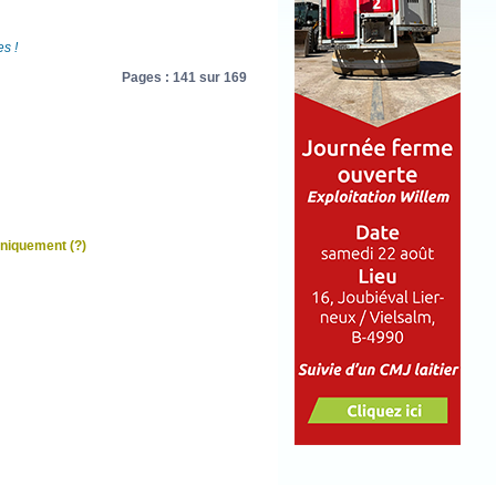
s !
Pages : 141 sur 169
uniquement
(?)