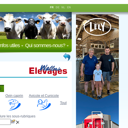
FR
DE
NL
EN
Infos utiles
Qui sommes-nous?
Ovin caprin
Avicole et Cunicole
Tout
lure les sous-rubriques