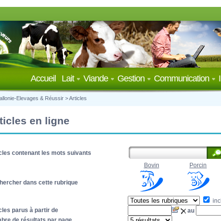
Accueil
Lait
Viande
Gestion
Communication
llonie-Elevages & Réussir
>
Articles
ticles en ligne
cles contenant les mots suivants
Bovin
Porcin
hercher dans cette rubrique
inc
cles parus à partir de
au
bre de résultats par page