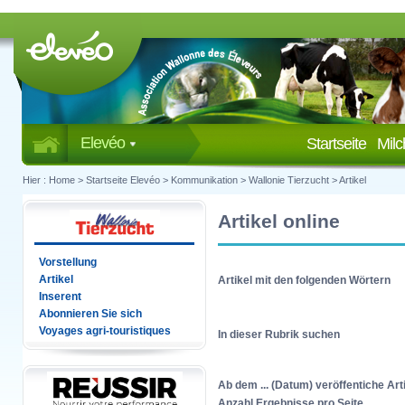
Elevéo
Startseite
Mil
Hier :
Home
>
Startseite Elevéo
>
Kommunikation
>
Wallonie Tierzucht
>
Artikel
Artikel online
Vorstellung
Artikel
Artikel mit den folgenden Wörtern
Inserent
Abonnieren Sie sich
Voyages agri-touristiques
In dieser Rubrik suchen
Ab dem ... (Datum) veröffentiche Art
Anzahl Ergebnisse pro Seite