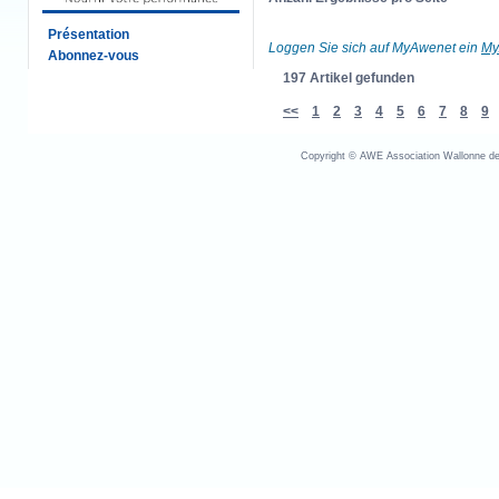
Présentation
Loggen Sie sich auf MyAwenet ein
My
Abonnez-vous
197 Artikel gefunden
<<
1
2
3
4
5
6
7
8
9
Copyright © AWE Association Wallonne des