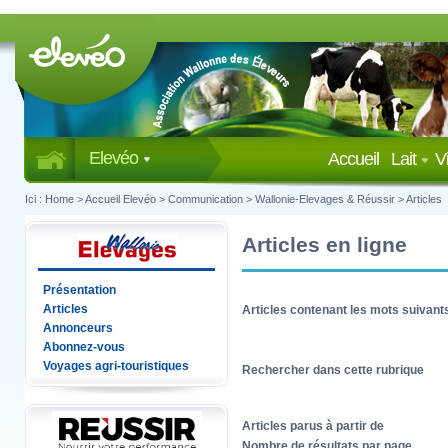
Elevéo
Accueil
Lait
V
Ici :
Home
>
Accueil Elevéo
>
Communication
>
Wallonie-Elevages & Réussir
>
Articles
Articles en ligne
Présentation
Articles
Articles contenant les mots suivant
Annonceurs
Abonnez-vous
Voyages agri-touristiques
Rechercher dans cette rubrique
Articles parus à partir de
Nombre de résultats par page