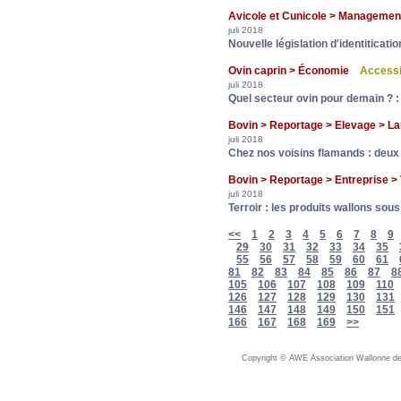
Avicole et Cunicole > Managemen
juli 2018
Nouvelle législation d'identiticati
Ovin caprin > Économie
Accessi
juli 2018
Quel secteur ovin pour demain ? :
Bovin > Reportage > Elevage > L
juli 2018
Chez nos voisins flamands : deux é
Bovin > Reportage > Entreprise 
juli 2018
Terroir : les produits wallons sou
<<
1
2
3
4
5
6
7
8
9
29
30
31
32
33
34
35
55
56
57
58
59
60
61
81
82
83
84
85
86
87
8
105
106
107
108
109
110
126
127
128
129
130
131
146
147
148
149
150
151
166
167
168
169
>>
Copyright © AWE Association Wallonne des