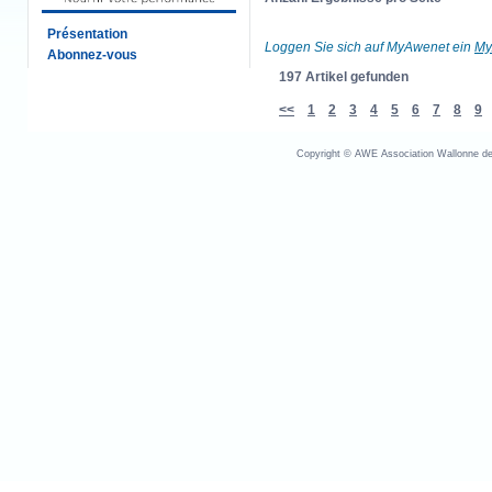
Présentation
Loggen Sie sich auf MyAwenet ein
My
Abonnez-vous
197 Artikel gefunden
<<
1
2
3
4
5
6
7
8
9
Copyright © AWE Association Wallonne des