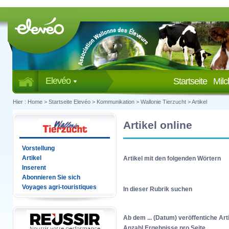
Elevéo
Startseite
Mil
Hier :
Home
>
Startseite Elevéo
>
Kommunikation
>
Wallonie Tierzucht
>
Artikel
Artikel online
Vorstellung
Artikel
Artikel mit den folgenden Wörtern
Inserent
Abonnieren Sie sich
Voyages agri-touristiques
In dieser Rubrik suchen
Ab dem ... (Datum) veröffentiche Art
Anzahl Ergebnisse pro Seite