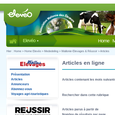
Elevéo
Home
M
Hier :
Home
>
Home Elevéo
>
Mededeling
>
Wallonie-Elevages & Réussir
>
Articles
Articles en ligne
Présentation
Articles
Articles contenant les mots suivant
Annonceurs
Abonnez-vous
Voyages agri-touristiques
Rechercher dans cette rubrique
Articles parus à partir de
Nombre de résultats par page