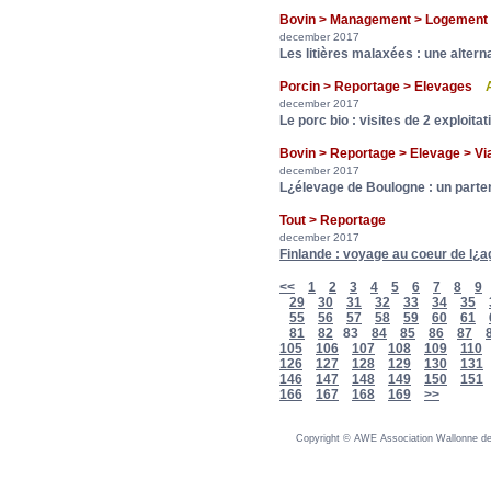
Bovin > Management > Logement
december 2017
Les litières malaxées : une alterna
Porcin > Reportage > Elevages
december 2017
Le porc bio : visites de 2 exploit
Bovin > Reportage > Elevage > 
december 2017
L¿élevage de Boulogne : un part
Tout > Reportage
december 2017
Finlande : voyage au coeur de l¿a
<<
1
2
3
4
5
6
7
8
9
29
30
31
32
33
34
35
55
56
57
58
59
60
61
81
82
83
84
85
86
87
105
106
107
108
109
110
126
127
128
129
130
131
146
147
148
149
150
151
166
167
168
169
>>
Copyright © AWE Association Wallonne des