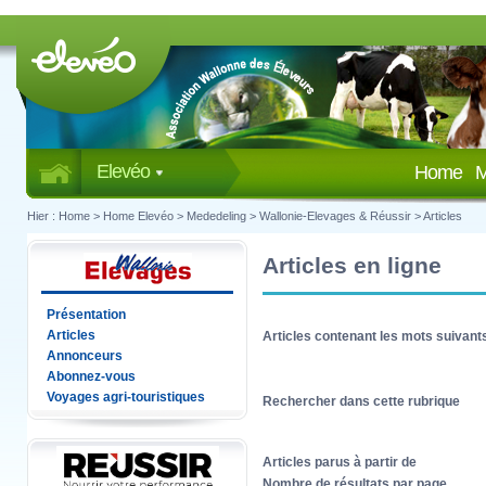
Elevéo
Home
M
Hier :
Home
>
Home Elevéo
>
Mededeling
>
Wallonie-Elevages & Réussir
>
Articles
Articles en ligne
Présentation
Articles
Articles contenant les mots suivant
Annonceurs
Abonnez-vous
Voyages agri-touristiques
Rechercher dans cette rubrique
Articles parus à partir de
Nombre de résultats par page