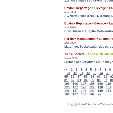
12e assemblée sectorielle "Bovin
Bovin > Reportage > Elevage > L
april 2020
AG Normande: la race Normande, 
Bovin > Reportage > Elevage > L
april 2020
Chez Julien et Brigitte Mathieu-R
Porcin > Management > Logeme
april 2020
Maternité: Socialisation des porce
Tout > Société
Accessible aux 
maart 2020
Fermes accueillantes en Hesbay
<<
1
2
3
4
5
6
7
8
9
29
30
31
32
33
34
35
55
56
57
58
59
60
61
6
81
82
83
84
85
86
87
8
105
106
107
108
109
110
126
127
128
129
130
131
146
147
148
149
150
151
166
167
168
169
>>
Copyright © AWE Association Wallonne des