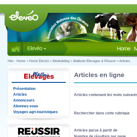
Elevéo
Home
M
Hier :
Home
>
Home Elevéo
>
Mededeling
>
Wallonie-Elevages & Réussir
>
Articles
Articles en ligne
Présentation
Articles
Articles contenant les mots suivant
Annonceurs
Abonnez-vous
Voyages agri-touristiques
Rechercher dans cette rubrique
Articles parus à partir de
Nombre de résultats par page