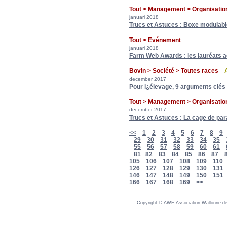
Tout > Management > Organisatio
januari 2018
Trucs et Astuces : Boxe modulabl
Tout > Evénement
januari 2018
Farm Web Awards : les lauréats ac
Bovin > Société > Toutes races
december 2017
Pour l¿élevage, 9 arguments clés à
Tout > Management > Organisatio
december 2017
Trucs et Astuces : La cage de pa
<<
1
2
3
4
5
6
7
8
9
29
30
31
32
33
34
35
55
56
57
58
59
60
61
81
82
83
84
85
86
87
105
106
107
108
109
110
126
127
128
129
130
131
146
147
148
149
150
151
166
167
168
169
>>
Copyright © AWE Association Wallonne des