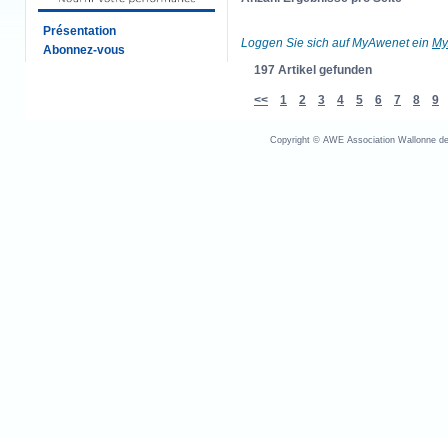
Présentation
Loggen Sie sich auf MyAwenet ein
My
Abonnez-vous
197 Artikel gefunden
<<
1
2
3
4
5
6
7
8
9
Copyright © AWE Association Wallonne des