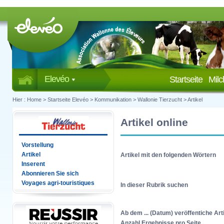
Elevéo
Startseite
Mil
Hier :
Home
>
Startseite Elevéo
>
Kommunikation
>
Wallonie Tierzucht
>
Artikel
Artikel online
Vorstellung
Artikel
Artikel mit den folgenden Wörtern
Inserent
Abonnieren Sie sich
Voyages agri-touristiques
In dieser Rubrik suchen
Ab dem ... (Datum) veröffentiche Art
Anzahl Ergebnisse pro Seite