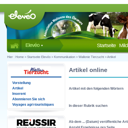
Elevéo
Startseite
Mil
Hier :
Home
>
Startseite Elevéo
>
Kommunikation
>
Wallonie Tierzucht
>
Artikel
Artikel online
Vorstellung
Artikel
Artikel mit den folgenden Wörtern
Inserent
Abonnieren Sie sich
Voyages agri-touristiques
In dieser Rubrik suchen
Ab dem ... (Datum) veröffentiche Art
Anzahl Ergebnisse pro Seite