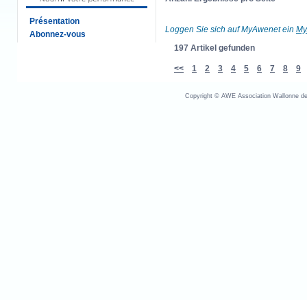
Présentation
Loggen Sie sich auf MyAwenet ein
My
Abonnez-vous
197 Artikel gefunden
<<
1
2
3
4
5
6
7
8
9
Copyright © AWE Association Wallonne des