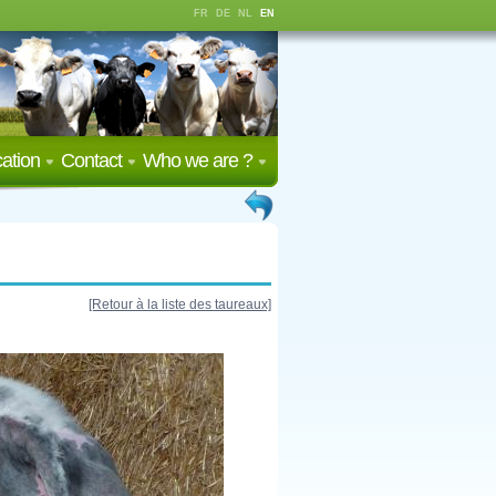
FR
DE
NL
EN
ation
Contact
Who we are ?
[Retour à la liste des taureaux]