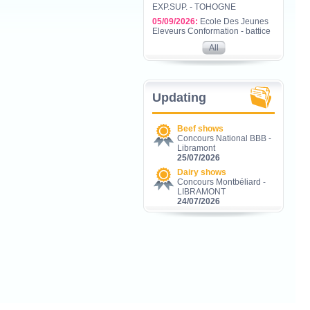
EXP.SUP. - TOHOGNE
05/09/2026:
Ecole Des Jeunes
Eleveurs Conformation - battice
All
Updating
Beef shows
Concours National BBB -
Libramont
25/07/2026
Dairy shows
Concours Montbéliard -
LIBRAMONT
24/07/2026