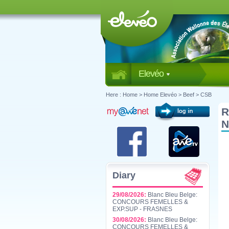
Elevéo
Here :
Home
>
Home Elevéo
>
Beef
>
CSB
R
N
Diary
29/08/2026:
Blanc Bleu Belge:
CONCOURS FEMELLES &
EXP.SUP - FRASNES
30/08/2026:
Blanc Bleu Belge:
CONCOURS FEMELLES &