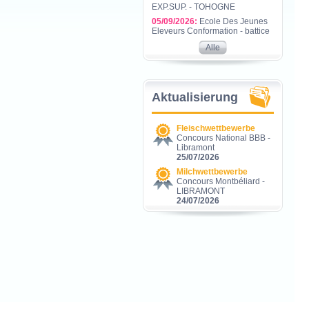
EXP.SUP. - TOHOGNE
05/09/2026:
Ecole Des Jeunes
Eleveurs Conformation - battice
Alle
Aktualisierung
Fleischwettbewerbe
Concours National BBB -
Libramont
25/07/2026
Milchwettbewerbe
Concours Montbéliard -
LIBRAMONT
24/07/2026