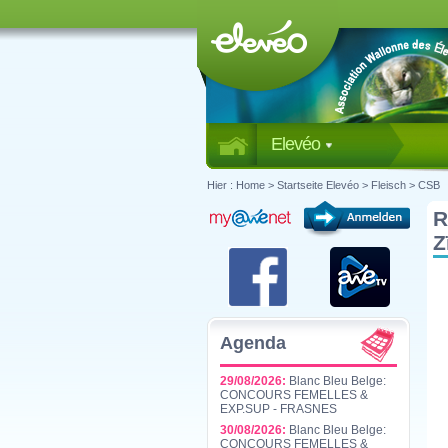
Elevéo
Hier :
Home
>
Startseite Elevéo
>
Fleisch
>
CSB
R
Z
Agenda
29/08/2026:
Blanc Bleu Belge:
CONCOURS FEMELLES &
EXP.SUP - FRASNES
30/08/2026:
Blanc Bleu Belge:
CONCOURS FEMELLES &