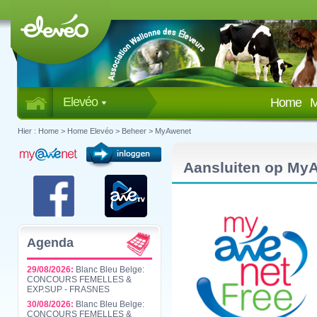
Elevéo
Home
M
Hier :
Home
>
Home Elevéo
>
Beheer
>
MyAwenet
Aansluiten op My
Agenda
29/08/2026:
Blanc Bleu Belge:
CONCOURS FEMELLES &
EXP.SUP - FRASNES
30/08/2026:
Blanc Bleu Belge:
CONCOURS FEMELLES &