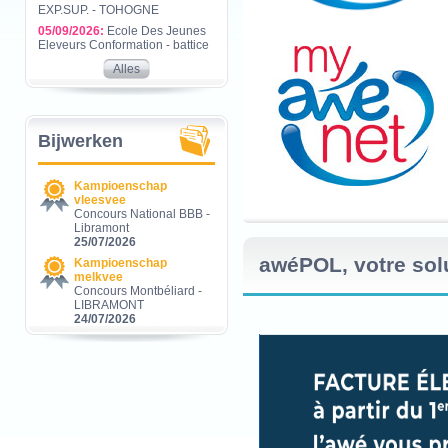
EXP.SUP. - TOHOGNE
05/09/2026:
Ecole Des Jeunes
Eleveurs Conformation - battice
Alles
Bijwerken
Kampioenschap
vleesvee
Concours National BBB -
Libramont
25/07/2026
awéPOL, votre solu
Kampioenschap
melkvee
Concours Montbéliard -
LIBRAMONT
24/07/2026