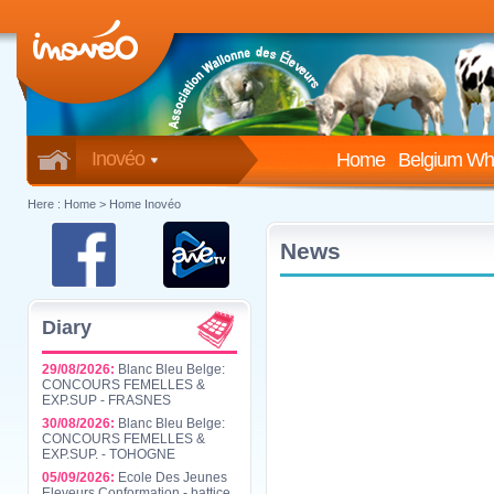
Inovéo
Home
Belgium Whi
Here :
Home
>
Home Inovéo
News
Diary
29/08/2026:
Blanc Bleu Belge:
CONCOURS FEMELLES &
EXP.SUP - FRASNES
30/08/2026:
Blanc Bleu Belge:
CONCOURS FEMELLES &
EXP.SUP. - TOHOGNE
05/09/2026:
Ecole Des Jeunes
Eleveurs Conformation - battice