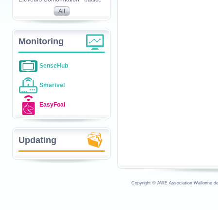
All
Monitoring
SenseHub
Smartvel
EasyFoal
Updating
Copyright © AWE Association Wallonne des