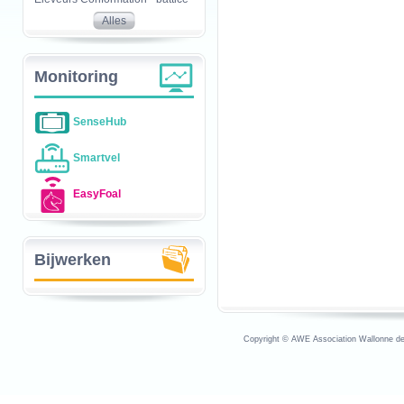
Alles
Monitoring
SenseHub
Smartvel
EasyFoal
Bijwerken
Copyright © AWE Association Wallonne des