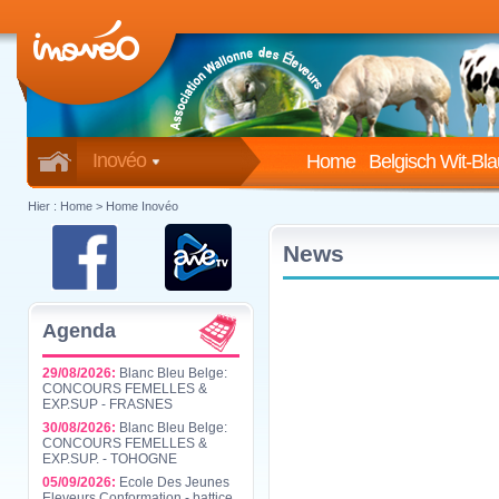
Inovéo
Home
Belgisch Wit-Bl
Hier :
Home
>
Home Inovéo
News
Agenda
29/08/2026:
Blanc Bleu Belge:
CONCOURS FEMELLES &
EXP.SUP - FRASNES
30/08/2026:
Blanc Bleu Belge:
CONCOURS FEMELLES &
EXP.SUP. - TOHOGNE
05/09/2026:
Ecole Des Jeunes
Eleveurs Conformation - battice