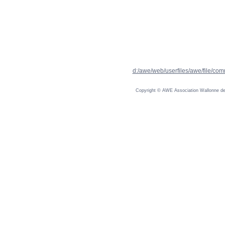
d:/awe/web/userfiles/awe/file/com
Copyright © AWE Association Wallonne des