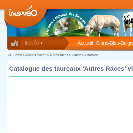
Inovéo
Accueil
Blanc-Bleu-Belge
Ici :
Home
>
Accueil Inovéo
> Autres races > viande > Charolais
Catalogue des taureaux 'Autres Races' vi