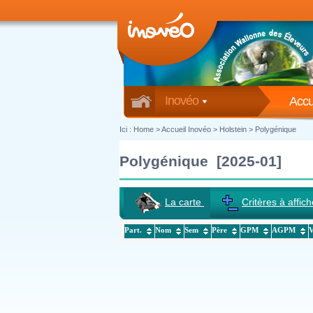
Inovéo
Accu
Ici :
Home
>
Accueil Inovéo
> Holstein > Polygénique
Polygénique [2025-01]
La carte
Critères à affich
Part.
Nom
Sem
Père
GPM
AGPM
Co