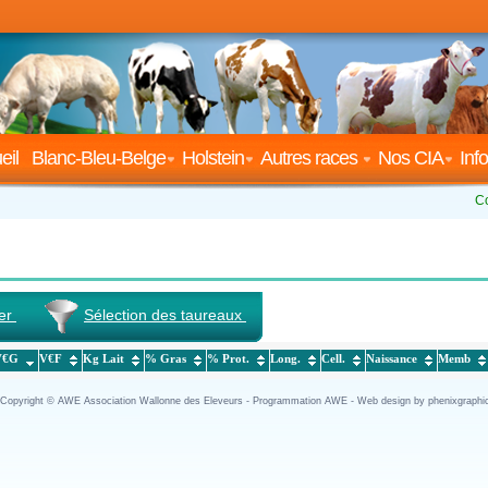
eil
Blanc-Bleu-Belge
Holstein
Autres races
Nos CIA
Info
C
er
Sélection des taureaux
V€G
V€F
Kg Lait
% Gras
% Prot.
Long.
Cell.
Naissance
Memb
pyright © AWE Association Wallonne des Eleveurs - Programmation AWE - Web design by phenixgraphi