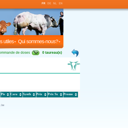
FR
DE
NL
EN
s utiles
Qui sommes-nous?
ommande de doses
0 taureau(x)
Pis
Cara
Synth
Prix
Prix Sx
Promo
c.be