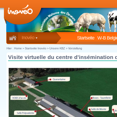
Inovéo
Startseite
W-B Belgi
Hier :
Home
>
Startseite Inovéo
> Unsere KBZ > Vorstellung
Visite virtuelle du centre d'insémination