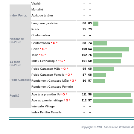
Vitalité
--
--
Mortalité
--
--
Index Fonct.
Aptitude à téter
--
--
Longueur gestation
80
83
Poids
75
73
Conformation
--
--
Naissance
06-2026
Conformation
88
74
Poids
109
64
Taille
102
75
Index Economique
101
69
14 mois
06-2026
Poids Carcasse Mâle
95
65
Poids Carcasse Femelle
87
68
Poids Carcasse
Rendement Carcasse Mâle
86
57
Rendement Carcasse Femelle
--
--
Age à la première IA
111
58
Fertilité
Age au premier vêlage
112
57
Intervalle Vêlage
--
--
Index Fertilité Femelle
--
--
Copyright © AWE Association Wallonne des