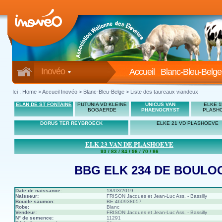
Inovéo
Accueil
Blanc-Bleu-Belge
Ici :
Home
>
Accueil Inovéo
> Blanc-Bleu-Belge > Liste des taureaux viandeux
ELAN DE ST FONTAINE
PUTUNIA VD KLEINE
UNICUS VAN
ELKE 1
BOGAERDE
PHAENOCRYST
PLASH
DORUS TER REYBROECK
ELKE 21 VD PLASHOEVE
ELK 23 VAN DE PLASHOEVE
93 / 83 / 84 / 96 / 70 / 86
BBG ELK 234 DE BOULO
Date de naissance:
18/03/2019
Naisseur:
FRISON Jacques et Jean-Luc Ass. - Bassilly
Boucle saumon:
BE 460938657
Robe:
Blanc
Vendeur:
FRISON Jacques et Jean-Luc Ass. - Bassilly
N° de semence:
11291