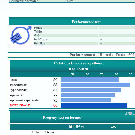
Périmètre scrotale:
31 cm
Performance test
Poids
--
Taille
--
G.Q.
--
Ind.Cons.
--
Prix/kg
--
Performance à
: 15 mois -
Poids :
60
Cotations linéaires: synthèse
03/02/2020
50
60
70
80
90
80
Taille
88
Musculature
82
Type viande
77
Aplombs
75
Apparence générale
86
NOTE FINALE
INDE
Progeny-test en fermes
Idx
R²
75
100
Aptitude à boire
--
--