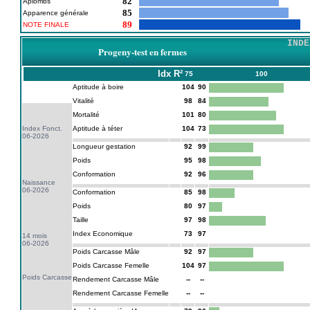
82
Aplombs
85
Apparence générale
89
NOTE FINALE
INDE
Progeny-test en fermes
Idx
R²
75
100
Aptitude à boire
104
90
Vitalité
98
84
Mortalité
101
80
Index Fonct.
Aptitude à téter
104
73
06-2026
Longueur gestation
92
99
Poids
95
98
Conformation
92
96
Naissance
06-2026
Conformation
85
98
Poids
80
97
Taille
97
98
Index Economique
73
97
14 mois
06-2026
Poids Carcasse Mâle
92
97
Poids Carcasse Femelle
104
97
Poids Carcasse
Rendement Carcasse Mâle
--
--
Rendement Carcasse Femelle
--
--