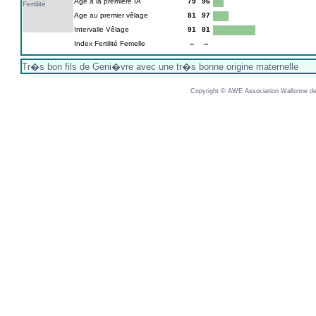
Age à la première IA
79
96
Fertilité
Age au premier vêlage
81
97
Intervalle Vêlage
91
81
Index Fertilité Femelle
--
--
Tr�s bon fils de Geni�vre avec une tr�s bonne origine maternelle
Copyright © AWE Association Wallonne des