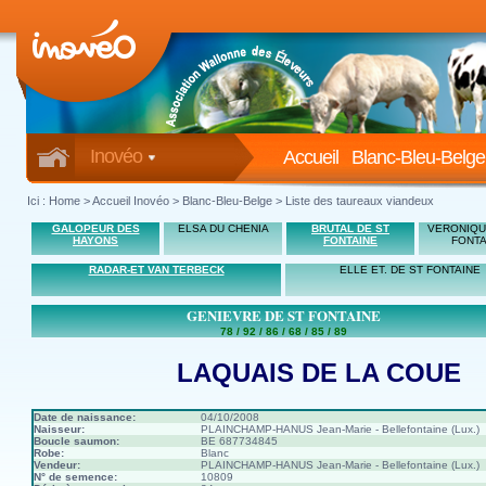
Inovéo
Accueil
Blanc-Bleu-Belge
Ici :
Home
>
Accueil Inovéo
> Blanc-Bleu-Belge > Liste des taureaux viandeux
GALOPEUR DES
ELSA DU CHENIA
BRUTAL DE ST
VERONIQU
HAYONS
FONTAINE
FONTA
RADAR-ET VAN TERBECK
ELLE ET. DE ST FONTAINE
GENIEVRE DE ST FONTAINE
78 / 92 / 86 / 68 / 85 / 89
LAQUAIS DE LA COUE
Date de naissance:
04/10/2008
Naisseur:
PLAINCHAMP-HANUS Jean-Marie - Bellefontaine (Lux.)
Boucle saumon:
BE 687734845
Robe:
Blanc
Vendeur:
PLAINCHAMP-HANUS Jean-Marie - Bellefontaine (Lux.)
N° de semence:
10809