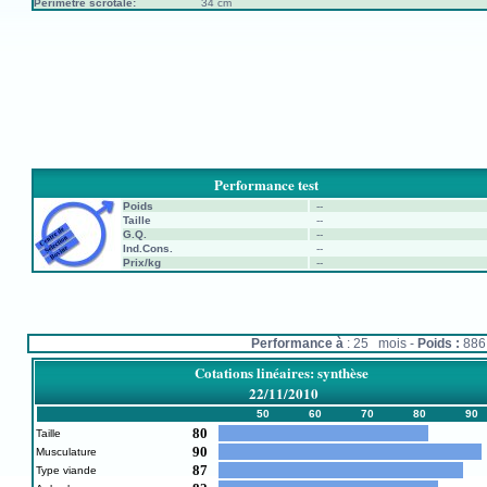
Périmètre scrotale:
34 cm
Performance test
Poids
--
Taille
--
G.Q.
--
Ind.Cons.
--
Prix/kg
--
Performance à
: 25 mois -
Poids :
88
Cotations linéaires: synthèse
22/11/2010
50
60
70
80
90
80
Taille
90
Musculature
87
Type viande