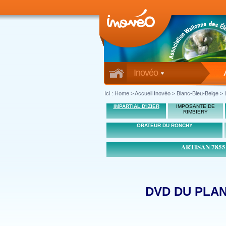
Inovéo
Ici :
Home
>
Accueil Inovéo
> Blanc-Bleu-Belge > 
IMPARTIAL D'IZIER
IMPOSANTE DE
RIMBIERY
ORATEUR DU RONCHY
ARTISAN 785
DVD DU PLAN