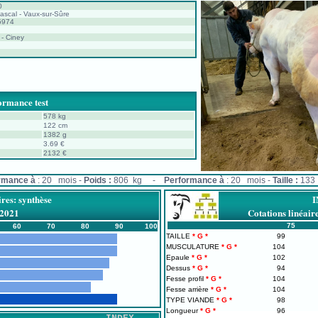
0
scal - Vaux-sur-Sûre
5974
- Ciney
ormance test
578 kg
122 cm
1382 g
3.69 €
2132 €
rmance à
: 20 mois -
Poids :
806 kg -
Performance à
: 20 mois -
Taille :
133 
ires: synthèse
/2021
Cotations linéa
75
60
70
80
90
100
TAILLE
99
MUSCULATURE
104
Epaule
102
Dessus
94
Fesse profil
104
Fesse arrière
104
TYPE VIANDE
98
Longueur
96