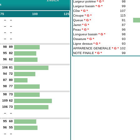
INDEX
Largeur poitrine
98
s
Largeur bassin
99
Côte
107
75
100
125
Croupe
115
--
--
Queue
81
Jarret
87
--
--
Peau
96
--
--
Longueur bassin
98
--
--
Ossature
93
Ligne dessus
93
98
89
APPARENCE GENERALE
102
95
82
NOTE FINALE
99
96
62
106
81
94
72
87
80
98
77
98
73
109
62
106
73
--
--
95
60
96
55
--
--
--
--