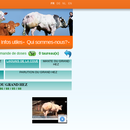
FR
DE
NL
EN
Infos utiles
Qui sommes-nous?
mande de doses
0 taureau(x)
Z
LAQUAIS DE LA COUE
MANTE DU GRAND
HEZ
PARUTION DU GRAND HEZ
DU GRAND HEZ
86 / 88 / 85 / 88