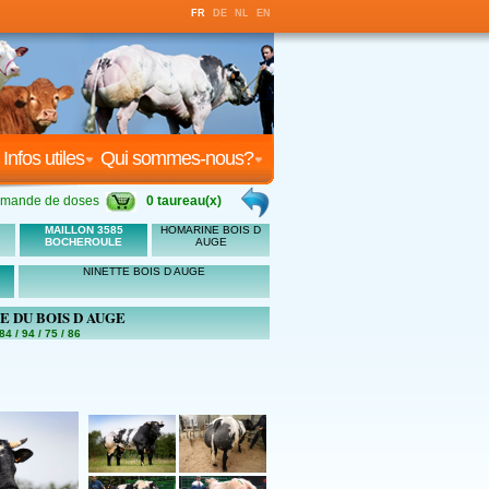
FR
DE
NL
EN
Infos utiles
Qui sommes-nous?
mande de doses
0 taureau(x)
MAILLON 3585
HOMARINE BOIS D
BOCHEROULE
AUGE
NINETTE BOIS D AUGE
E DU BOIS D AUGE
84 / 94 / 75 / 86