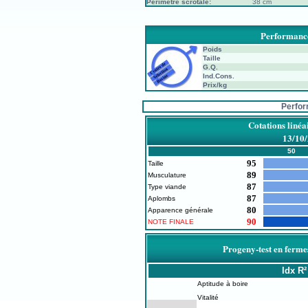
Périmètre scrotale:
38 cm
Performance
Poids
Taille
G.Q.
Ind.Cons.
Prix/kg
Perfo
Cotations linéa
13/10
50
95
Taille
89
Musculature
87
Type viande
87
Aplombs
80
Apparence générale
90
NOTE FINALE
Progeny-test en ferme
Idx
R²
Aptitude à boire
Vitalité