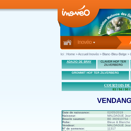
Inovéo
Ici :
Home
>
Accueil Inovéo
> Blanc-Bleu-Belge > 
ADAJIO DE BRAY
CLAVER HOF TER
ZILVERBERG
GROMMIT HOF TER ZILVERBERG
COURTOIS DE
83 / 94 / 90 /
VENDANGE
Date de naissance:
02/05/2019
Naisseur:
MALDAGUE Jeann
Boucle saumon:
BE 360910754
Robe:
Bleue & Blanche
Vendeur:
MALDAGUE Jeann
N° de semence:
11317