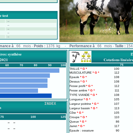
 test
--
--
--
--
--
rmance à
: 66 mois -
Poids :
1376 kg -
Performance à
: 66 mois -
Taille :
154
ires: synthèse
/2021
Cotations linéa
75
60
70
80
90
100
TAILLE
100
MUSCULATURE
112
Epaule
108
Dessus
108
Fesse profil
112
Fesse arrière
111
TYPE VIANDE
108
Longueur
105
INDEX
Largeur poitrine
107
s
Largeur bassin
113
Côte
105
75
100
125
Croupe
110
Queue
86
--
--
Jarret
117
--
--
Epaule : ossature
90