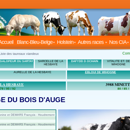
Accueil
Blanc-Bleu-Belge
Holstein
Autres races
Nos CIA
Com
Liste des taureaux viandeux
GALOPEUR DU SARTAY
SARCELLE DE LA
DAFYDD D OCHAIN
VITALITE ET. DE
HESBAYE
WIHOGNE
AURELLE DE LA HESBAYE
EBLOUI DE WIHOGNE
 LA HESBAYE
3988 MINETT
 79 / 95 / 92
80 / 85 / 
 DU BOIS D'AUGE
ine et DEMARS François - Houdremont
ine et DEMARS François - Houdremont