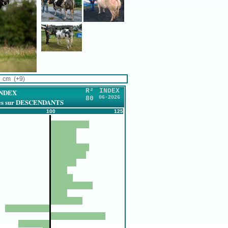
 cm (+9)
R²
INDEX
INDEX
80
06-2026
ires sur DESCENDANTS
100
125