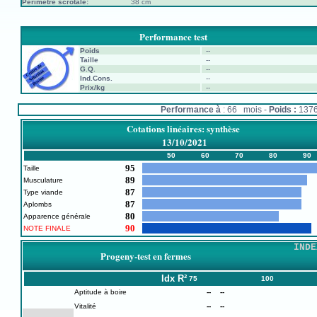
Périmètre scrotale:
38 cm
Performance test
Poids
--
Taille
--
G.Q.
--
Ind.Cons.
--
Prix/kg
--
Performance à
: 66 mois -
Poids :
137
Cotations linéaires: synthèse
13/10/2021
50
60
70
80
90
95
Taille
89
Musculature
87
Type viande
87
Aplombs
80
Apparence générale
90
NOTE FINALE
INDE
Progeny-test en fermes
Idx
R²
75
100
Aptitude à boire
--
--
Vitalité
--
--