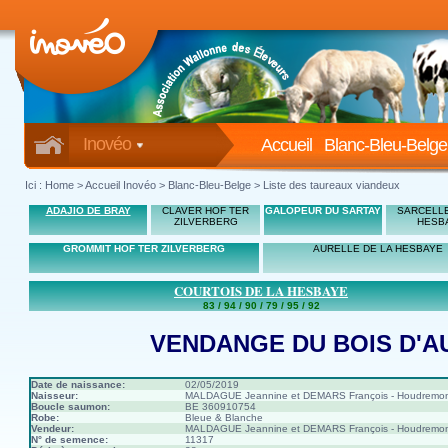
Inovéo
Accueil
Blanc-Bleu-Belge
Ici :
Home
>
Accueil Inovéo
> Blanc-Bleu-Belge > Liste des taureaux viandeux
ADAJIO DE BRAY
CLAVER HOF TER
GALOPEUR DU SARTAY
SARCELLE
ZILVERBERG
HESB
GROMMIT HOF TER ZILVERBERG
AURELLE DE LA HESBAYE
COURTOIS DE LA HESBAYE
83 / 94 / 90 / 79 / 95 / 92
VENDANGE DU BOIS D'A
Date de naissance:
02/05/2019
Naisseur:
MALDAGUE Jeannine et DEMARS François - Houdremo
Boucle saumon:
BE 360910754
Robe:
Bleue & Blanche
Vendeur:
MALDAGUE Jeannine et DEMARS François - Houdremo
N° de semence:
11317