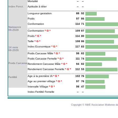
Mortalité
--
--
Index Fonct.
Aptitude à téter
--
--
Longueur gestation
88
92
Poids
97
86
Conformation
114
71
Naissance
06-2026
Conformation
109
87
Poids
114
80
Taille
108
86
Index Economique
117
83
14 mois
06-2026
Poids Carcasse Mâle
98
82
Poids Carcasse Femelle
111
74
Poids Carcasse
Rendement Carcasse Mâle
94
82
Rendement Carcasse Femelle
112
53
Age à la première IA
102
76
Fertilité
Age au premier vêlage
97
76
Intervalle Vêlage
98
47
Index Fertilité Femelle
--
--
Copyright © AWE Association Wallonne des