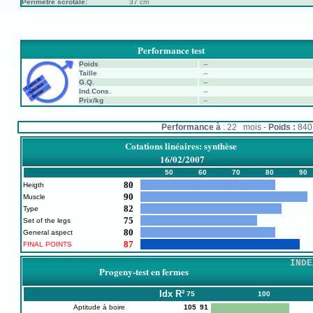
Périmètre scrotale:
37 cm
Performance test
Poids
--
Taille
--
G.Q.
--
Ind.Cons.
--
Prix/kg
--
Performance à
: 22 mois -
Poids :
84
Cotations linéaires: synthèse
16/02/2007
50
60
70
80
90
80
Heigth
90
Muscle
82
Type
75
Set of the legs
80
General aspect
87
FINAL POINTS
INDE
Progeny-test en fermes
Idx
R²
75
100
Aptitude à boire
105
91