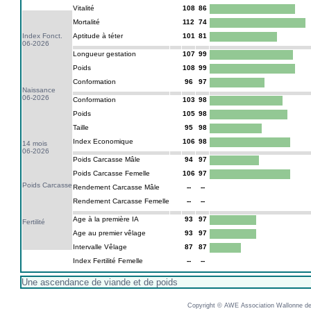
Vitalité
108
86
Mortalité
112
74
Index Fonct.
Aptitude à téter
101
81
06-2026
Longueur gestation
107
99
Poids
108
99
Conformation
96
97
Naissance
06-2026
Conformation
103
98
Poids
105
98
Taille
95
98
Index Economique
106
98
14 mois
06-2026
Poids Carcasse Mâle
94
97
Poids Carcasse Femelle
106
97
Poids Carcasse
Rendement Carcasse Mâle
--
--
Rendement Carcasse Femelle
--
--
Age à la première IA
93
97
Fertilité
Age au premier vêlage
93
97
Intervalle Vêlage
87
87
Index Fertilité Femelle
--
--
Une ascendance de viande et de poids
Copyright © AWE Association Wallonne des