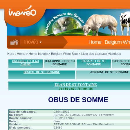
Inovéo
Home
Belgium Whi
Here :
Home
>
Home Inovéo
> Belgium White Blue > Liste des taureaux viandeux
BRUEGEL ET D AU
TURLUPINE ET DE ST
RADAR ET DE ST
SIDONIE ET
CHENE
FONTAINE
FONTAINE
FONTA
BRUTAL DE ST FONTAINE
ASPIRINE DE ST FONTAINE
ELAN DE ST FONTAINE
75 / 89 / 83 / 75 / 80 / 86
OBUS DE SOMME
Date de naissance:
02/04/2005
Naisseur:
FERME DE SOMME SComm EA - Fernelmont
Boucle saumon:
BE 991977348
Robe:
Blanc
Vendeur:
FERME DE SOMME SComm EA - Fernelmont
N° de semence:
22485