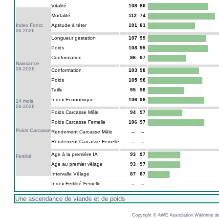
Vitalité
108
86
Mortalité
112
74
Index Fonct.
Aptitude à téter
101
81
06-2026
Longueur gestation
107
99
Poids
108
99
Conformation
96
97
Naissance
06-2026
Conformation
103
98
Poids
105
98
Taille
95
98
Index Economique
106
98
14 mois
06-2026
Poids Carcasse Mâle
94
97
Poids Carcasse Femelle
106
97
Poids Carcasse
Rendement Carcasse Mâle
--
--
Rendement Carcasse Femelle
--
--
Age à la première IA
93
97
Fertilité
Age au premier vêlage
93
97
Intervalle Vêlage
87
87
Index Fertilité Femelle
--
--
Une ascendance de viande et de poids
Copyright © AWE Association Wallonne des