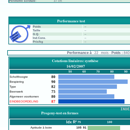
Périmètre scrotale:
37 cm
Performance test
Poids
--
Taille
--
G.Q.
--
Ind.Cons.
--
Prix/kg
--
Performance à
: 22 mois -
Poids :
84
Cotations linéaires: synthèse
16/02/2007
50
60
70
80
90
80
Schofthoogte
90
Bespiering
82
Type
75
Beenwerk
80
Algemeen voorkomen
87
EINDBEOORDELING
INDE
Progeny-test en fermes
Idx
R²
75
100
Aptitude à boire
105
91