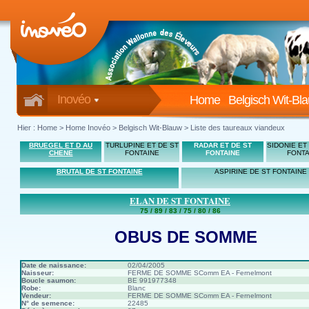
Inovéo
Home
Belgisch Wit-Bl
Hier :
Home
>
Home Inovéo
> Belgisch Wit-Blauw > Liste des taureaux viandeux
BRUEGEL ET D AU
TURLUPINE ET DE ST
RADAR ET DE ST
SIDONIE ET
CHENE
FONTAINE
FONTAINE
FONTA
BRUTAL DE ST FONTAINE
ASPIRINE DE ST FONTAINE
ELAN DE ST FONTAINE
75 / 89 / 83 / 75 / 80 / 86
OBUS DE SOMME
Date de naissance:
02/04/2005
Naisseur:
FERME DE SOMME SComm EA - Fernelmont
Boucle saumon:
BE 991977348
Robe:
Blanc
Vendeur:
FERME DE SOMME SComm EA - Fernelmont
N° de semence:
22485