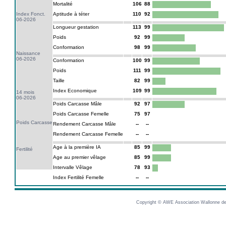
Mortalité
106
88
Index Fonct.
Aptitude à téter
110
92
06-2026
Longueur gestation
113
99
Poids
92
99
Conformation
98
99
Naissance
06-2026
Conformation
100
99
Poids
111
99
Taille
82
99
Index Economique
109
99
14 mois
06-2026
Poids Carcasse Mâle
92
97
Poids Carcasse Femelle
75
97
Poids Carcasse
Rendement Carcasse Mâle
--
--
Rendement Carcasse Femelle
--
--
Age à la première IA
85
99
Fertilité
Age au premier vêlage
85
99
Intervalle Vêlage
78
93
Index Fertilité Femelle
--
--
Copyright © AWE Association Wallonne des