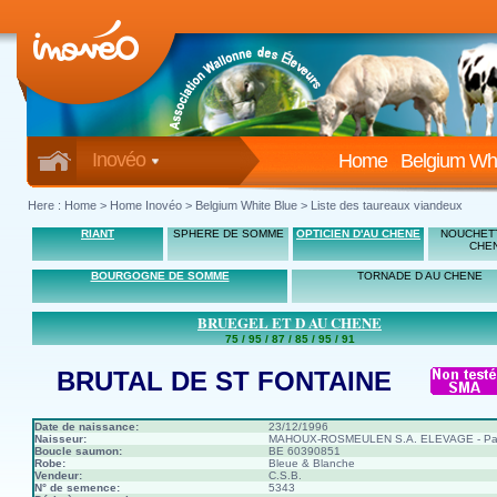
Inovéo
Home
Belgium Whi
Here :
Home
>
Home Inovéo
> Belgium White Blue > Liste des taureaux viandeux
RIANT
SPHERE DE SOMME
OPTICIEN D'AU CHENE
NOUCHETT
CHE
BOURGOGNE DE SOMME
TORNADE D AU CHENE
BRUEGEL ET D AU CHENE
75 / 95 / 87 / 85 / 95 / 91
BRUTAL DE ST FONTAINE
Date de naissance:
23/12/1996
Naisseur:
MAHOUX-ROSMEULEN S.A. ELEVAGE - Pai
Boucle saumon:
BE 60390851
Robe:
Bleue & Blanche
Vendeur:
C.S.B.
N° de semence:
5343