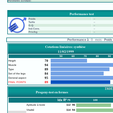
Périmètre scrotale:
Performance test
Poids
--
Taille
--
G.Q.
--
Ind.Cons.
--
Prix/kg
--
Performance à
: 0 mois -
Poids 
Cotations linéaires: synthèse
11/02/1999
50
60
70
80
90
70
Heigth
94
Muscle
89
Type
84
Set of the legs
95
General aspect
89
FINAL POINTS
INDE
Progeny-test en fermes
Idx
R²
75
100
Aptitude à boire
112
96
Vitalité
114
94