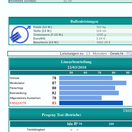
Périmètre scrotale:
32 cm
Bullenleistungen
Poids (13 M.)
522 kg
Taille (13 M.)
119 cm
Croissance (7-13 M.)
1635 g
Euro/KG
3.24 €
Boucherie (13 M.)
1691.28 €
Leistungen zu
: 13 Monaten -
Gewicht :
55
Linearbeurteilung
22/03/2010
50
60
70
80
90
78
Grösse
87
Muskulatur
80
Fleischtyp
82
Beinstellung
70
Allgemeines Aussehen
85
ENDQUOTE
IND
Progeny Test (Betriebe)
Idx
R²
75
100
Trinkfähigkeit
--
--