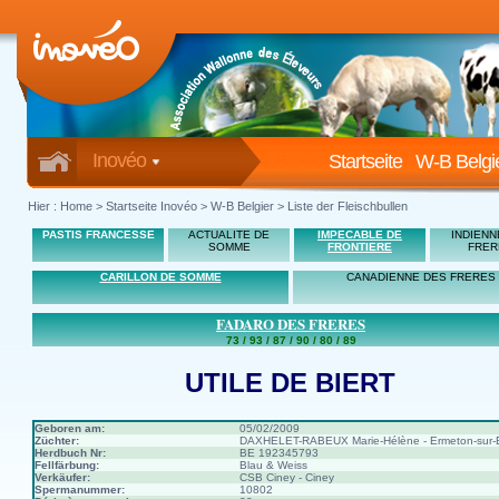
Inovéo
Startseite
W-B Belgi
Hier :
Home
>
Startseite Inovéo
> W-B Belgier > Liste der Fleischbullen
PASTIS FRANCESSE
ACTUALITE DE
IMPECABLE DE
INDIENN
SOMME
FRONTIERE
FRER
CARILLON DE SOMME
CANADIENNE DES FRERES
FADARO DES FRERES
73 / 93 / 87 / 90 / 80 / 89
UTILE DE BIERT
Geboren am:
05/02/2009
Züchter:
DAXHELET-RABEUX Marie-Hélène - Ermeton-sur-B
Herdbuch Nr:
BE 192345793
Fellfärbung:
Blau & Weiss
Verkäufer:
CSB Ciney - Ciney
Spermanummer:
10802