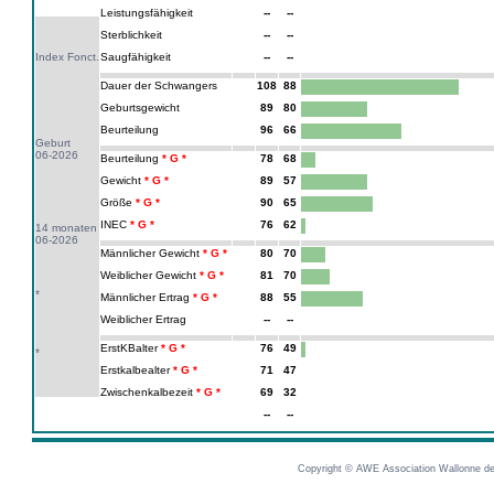
Leistungsfähigkeit
--
--
Sterblichkeit
--
--
Index Fonct.
Saugfähigkeit
--
--
Dauer der Schwangers
108
88
Geburtsgewicht
89
80
Beurteilung
96
66
Geburt
06-2026
Beurteilung
78
68
Gewicht
89
57
Größe
90
65
INEC
76
62
14 monaten
06-2026
Männlicher Gewicht
80
70
Weiblicher Gewicht
81
70
*
Männlicher Ertrag
88
55
Weiblicher Ertrag
--
--
ErstKBalter
76
49
*
Erstkalbealter
71
47
Zwischenkalbezeit
69
32
--
--
Copyright © AWE Association Wallonne des