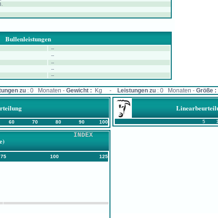
B.
Bullenleistungen
--
--
--
--
--
tungen zu
: 0 Monaten -
Gewicht :
Kg -
Leistungen zu
: 0 Monaten -
Größe :
rteilung
Linearbeurteil
5
60
70
80
90
100
INDEX
e)
75
100
125