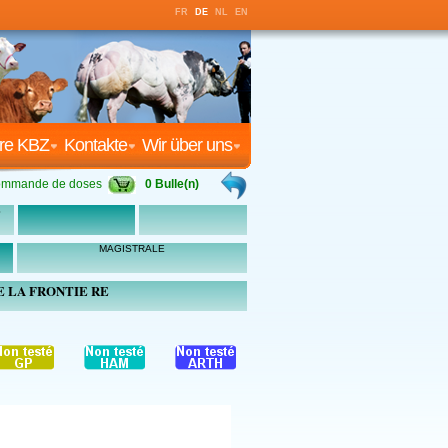
FR
DE
NL
EN
re KBZ
Kontakte
Wir über uns
mmande de doses
0 Bulle(n)
S
MAGISTRALE
E LA FRONTIE RE