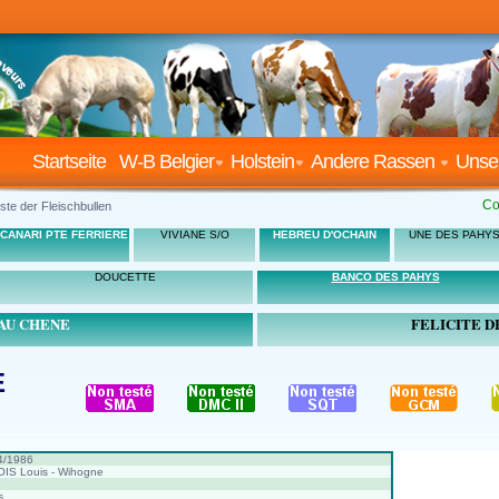
Startseite
W-B Belgier
Holstein
Andere Rassen
Unse
Co
ste der Fleischbullen
CANARI PTE FERRIERE
VIVIANE S/O
HEBREU D'OCHAIN
UNE DES PAHY
DOUCETTE
BANCO DES PAHYS
AU CHENE
FELICITE D
E
4/1986
IS Louis - Wihogne
s