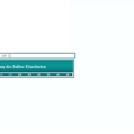
cm ()
ung des Bullen: Einzelnoten
10
15
20
25
30
35
40
45