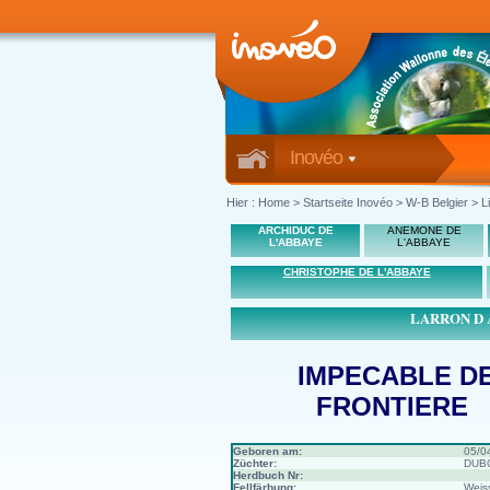
Inovéo
Hier :
Home
>
Startseite Inovéo
> W-B Belgier > Li
ARCHIDUC DE
ANEMONE DE
L'ABBAYE
L'ABBAYE
CHRISTOPHE DE L'ABBAYE
LARRON D 
IMPECABLE D
FRONTIERE
Geboren am:
05/0
Züchter:
DUBO
Herdbuch Nr:
Fellfärbung:
Weis