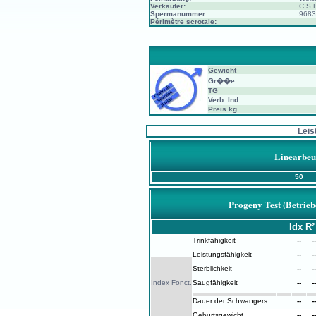
Verkäufer:
C.S.
Spermanummer:
9683
Périmètre scrotale:
Gewicht
Gr��e
TG
Verb. Ind.
Preis kg.
Leis
Linearbeu
50
Progeny Test (Betrieb
Idx
R²
Trinkfähigkeit
--
--
Leistungsfähigkeit
--
--
Sterblichkeit
--
--
Index Fonct.
Saugfähigkeit
--
--
Dauer der Schwangers
--
--
Geburtsgewicht
--
--