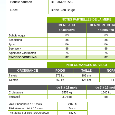
Boucle saumon
BE 364551562
Race
Blanc Bleu Belge
NOTES PARTIELLES DE LA MERE
MERE A TX
DERNIERE COTA
10/08/2020
10/08/2020
83
83
Schofthoogte
Bespiering
88
88
Type
84
84
Beenwerk
88
88
Algemeen voorkomen
75
75
EINDBEOORDELING
87
87
PERFORMANCES DU VEAU
CROISSANCE
POIDS
TAILLE
NOR
7 mois
278 kg
106 cm
13 mois
560 kg
123 cm
+4
de 8 à 11 mois
de 7 à 13 mo
Croissance
1576 kg
1540 kg
Efficacité
3.94 kg
kg
Valeur bouchère à 13 mois
2165 €
Périmètre scrotal à 13 mois
34 cm
Prix au kg sur pied (10/06/2022)
387 €