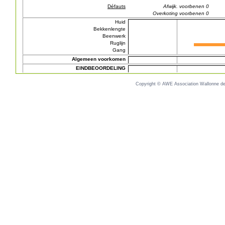
Défauts
Afwijk. voorbenen 0
Overkoting voorbenen 0
Huid
Bekkenlengte
Beenwerk
Ruglijn
Gang
Algemeen voorkomen
EINDBEOORDELING
Copyright © AWE Association Wallonne des