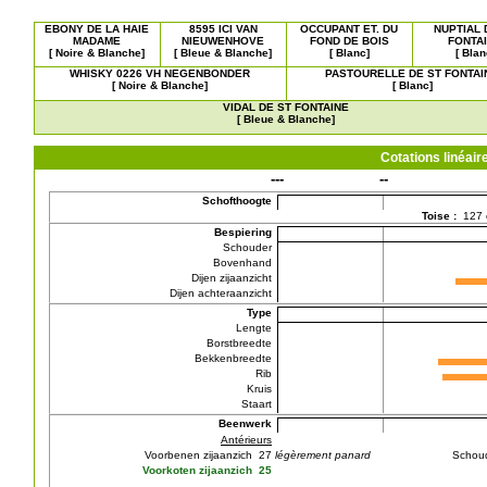
EBONY DE LA HAIE
8595 ICI VAN
OCCUPANT ET. DU
NUPTIAL 
MADAME
NIEUWENHOVE
FOND DE BOIS
FONTA
[ Noire & Blanche]
[ Bleue & Blanche]
[ Blanc]
[ Blan
WHISKY 0226 VH NEGENBONDER
PASTOURELLE DE ST FONTAI
[ Noire & Blanche]
[ Blanc]
VIDAL DE ST FONTAINE
[ Bleue & Blanche]
Cotations linéa
---
--
Schofthoogte
Toise :
127
Bespiering
Schouder
Bovenhand
Dijen zijaanzicht
Dijen achteraanzicht
Type
Lengte
Borstbreedte
Bekkenbreedte
Rib
Kruis
Staart
Beenwerk
Antérieurs
Voorbenen zijaanzich 27
légèrement panard
Schou
Voorkoten zijaanzich 25