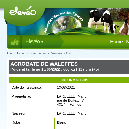
Elevéo
Home
M
Hier :
Home
>
Home Elevéo
>
Vleesvee
>
CSB
ACROBATE DE WALEFFES
Poids et taille au 13/06/2022 : 666 kg | 127 cm (+5)
INFORMATIONS
Date de naissance:
13/03/2021
Propriétaire:
LARUELLE Manu
rue de Borlez, 47
4317 - Faimes
Naisseur:
LARUELLE Manu
Robe
Blanc