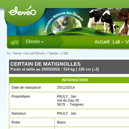
Elevéo
Accueil
Lait
V
Ici :
Home
>
Accueil Elevéo
>
Viande
>
CSB
CERTAIN DE MATIGNOLLES
Poids et taille au 25/03/2016 : 514 kg | 120 cm (--2)
INFORMATIONS
Date de naissance:
25/12/2014
Propriétaire:
PAULY Jan
rue du Gay 30
5670 - Treignes
Naisseur:
PAULY Jan
Robe
Blanc