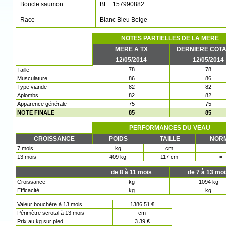
Boucle saumon
BE 157990882
Race
Blanc Bleu Belge
NOTES PARTIELLES DE LA MERE
MERE A TX
DERNIERE COTA
12/05/2014
12/05/2014
78
78
Taille
Musculature
86
86
Type viande
82
82
Aplombs
82
82
Apparence générale
75
75
NOTE FINALE
85
85
PERFORMANCES DU VEAU
CROISSANCE
POIDS
TAILLE
NOR
7 mois
kg
cm
13 mois
409 kg
117 cm
=
de 8 à 11 mois
de 7 à 13 mo
Croissance
kg
1094 kg
Efficacité
kg
kg
Valeur bouchère à 13 mois
1386.51 €
Périmètre scrotal à 13 mois
cm
Prix au kg sur pied
3.39 €