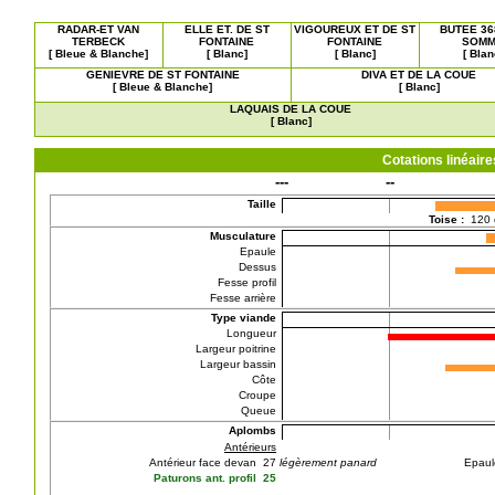
RADAR-ET VAN
ELLE ET. DE ST
VIGOUREUX ET DE ST
BUTEE 36
TERBECK
FONTAINE
FONTAINE
SOM
[ Bleue & Blanche]
[ Blanc]
[ Blanc]
[ Blan
GENIEVRE DE ST FONTAINE
DIVA ET DE LA COUE
[ Bleue & Blanche]
[ Blanc]
LAQUAIS DE LA COUE
[ Blanc]
Cotations linéai
---
--
Taille
Toise :
120
Musculature
Epaule
Dessus
Fesse profil
Fesse arrière
Type viande
Longueur
Largeur poitrine
Largeur bassin
Côte
Croupe
Queue
Aplombs
Antérieurs
Antérieur face devan 27
légèrement panard
Epaul
Paturons ant. profil 25