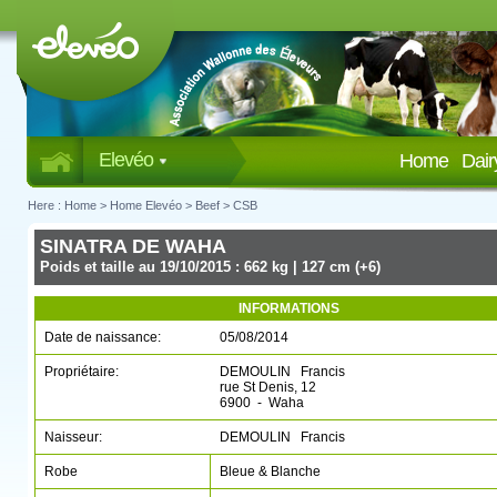
Elevéo
Home
Dai
Here :
Home
>
Home Elevéo
>
Beef
>
CSB
SINATRA DE WAHA
Poids et taille au 19/10/2015 : 662 kg | 127 cm (+6)
INFORMATIONS
Date de naissance:
05/08/2014
Propriétaire:
DEMOULIN Francis
rue St Denis, 12
6900 - Waha
Naisseur:
DEMOULIN Francis
Robe
Bleue & Blanche