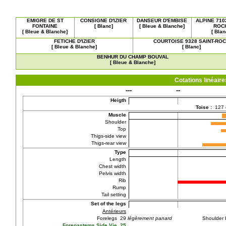
EMIGRE DE ST
CONSIGNE D'IZIER
DANSEUR D'EMBISE
ALPINE 710
FONTAINE
[ Blanc]
[ Bleue & Blanche]
ROC
[ Bleue & Blanche]
[ Blan
FETICHE D'IZIER
COURTOISE 9328 SAINT-RO
[ Bleue & Blanche]
[ Blanc]
BENHUR DU CHAMP BOUVAL
[ Bleue & Blanche]
Cotations linéai
---
--
Heigth
Toise :
127
Muscle
Shoulder
Top
Thigs-side view
Thigs-rear view
Type
Length
Chest width
Pelvis width
Rib
Rump
Tail setting
Set of the legs
Antérieurs
Forelegs 29
légèrement panard
Shoulder
Forepastems Side Vie 25