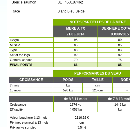
Boucle saumon
BE 458187462
Race
Blanc Bleu Belge
NOTES PARTIELLES DE LA MERE
MERE A TX
DERNIERE COTA
21/03/2014
03/08/2015
98
80
Heigth
Muscle
85
85
Type
83
83
Set of the legs
92
92
General aspect
70
75
FINAL POINTS
86
85
PERFORMANCES DU VEAU
CROISSANCE
POIDS
TAILLE
NOR
7 mois
kg
cm
13 mois
598 kg
125 cm
=
de 8 à 11 mois
de 7 à 13 mo
Croissance
1774 kg
1448 kg
Efficacité
4.057 kg
kg
Valeur bouchère à 13 mois
2116.92 €
Périmètre scrotal à 13 mois
cm
Prix au kg sur pied
3.54 €