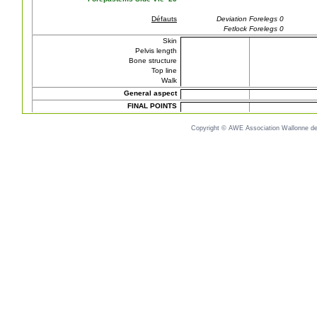
Défauts
Deviation Forelegs 0
Fetlock Forelegs 0
Skin
Pelvis length
Bone structure
Top line
Walk
General aspect
FINAL POINTS
Copyright © AWE Association Wallonne des